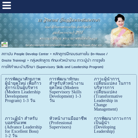
สถาบัน People Develop Center
>
หลักสูตรฝึกอบรมภายใน (In-House /
Onsite Training)
>
กลุ่มหลักสูตร ทักษะหัวหน้างาน ภาวะผู้นำ การจูงใจ
การให้คำแนะนำปรึกษา (Supervisory Skills and Leadership Program)
การพัฒนาศักยภาพ
การพัฒนาทักษะ
ภาวะผู้นำการ
ผู้นำยุคใหม่ เพื่อก้าว
สำหรับหัวหน้างาน
เปลี่ยนแปลง ในการ
สู่การเป็นผู้บริหาร
ยุคใหม่ (Modern
บริหารการ
(Modern Leadership
Supervisory Skills
เปลี่ยนแปลง
Development
Development) 1-3
(Transformative
Program) 1-3 วัน
วัน
Leadership in
Change
Management)
ภาวะผู้นำ สำหรับ
หัวหน้างานมืออาชีพ
การพัฒนาภาวะการ
บอสขั้นเทพ
(Professional
เป็นผู้นำ
(Advance Leadership
Supervisors)
(Developing
for Excellent Boss)
Leadership)
1-2 วัน