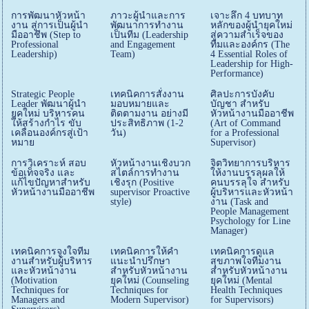
การพัฒนาหัวหน้า
ภาวะผู้นำและการ
เจาะลึก 4 บทบาท
งาน สู่การเป็นผู้นำ
พัฒนาการทำงาน
หลักของผู้นำยุคใหม่
มืออาชีพ (Step to
เป็นทีม (Leadership
สู่ความสำเร็จของ
Professional
and Engagement
ทีมและองค์กร (The
Leadership)
Team)
4 Essential Roles of
Leadership for High-
Performance)
Strategic People
เทคนิคการสั่งงาน
ศิลปะการบังคับ
Leader พัฒนาผู้นำ
มอบหมายและ
บัญชา สำหรับ
ยุคใหม่ บริหารคน
ติดตามงาน อย่างมี
หัวหน้างานมืออาชีพ
ให้สร้างกำไร ขับ
ประสิทธิภาพ (1-2
(Art of Command
เคลื่อนองค์กรสู่เป้า
วัน)
for a Professional
หมาย
Supervisor)
การวิเคราะห์ สอบ
หัวหน้างานเชิงบวก
จิตวิทยาการบริหาร
ข้อเท็จจริง และ
สไตล์การทำงาน
ให้งานบรรลุผลให้
แก้ไขปัญหาสำหรับ
เชิงรุก (Positive
คนบรรลุใจ สำหรับ
หัวหน้างานมืออาชีพ
supervisor Proactive
ผู้บริหารและหัวหน้า
style)
งาน (Task and
People Management
Psychology for Line
Manager)
เทคนิคการจูงใจทีม
เทคนิคการให้คำ
เทคนิคการดูแล
งานสำหรับผู้บริหาร
แนะนำปรึกษา
สุขภาพใจทีมงาน
และหัวหน้างาน
สำหรับหัวหน้างาน
สำหรับหัวหน้างาน
(Motivation
ยุคใหม่ (Counseling
ยุคใหม่ (Mental
Techniques for
Techniques for
Health Techniques
Managers and
Modern Supervisor)
for Supervisors)