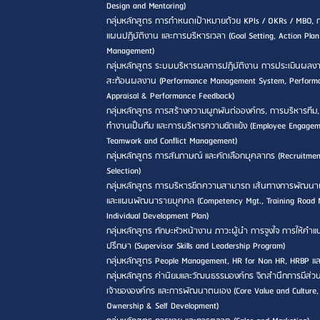
Design and Mentoring)
กลุ่มหลักสูตร การกำหนดเป้าหมายด้วย KPIs / OKRs / MBO, 
แผนปฏิบัติงาน และการบริหารเวลา (Goal Setting, Action Pla
Management)
กลุ่มหลักสูตร ระบบบริหารผลการปฏิบัติงาน การประเมินผลง
สะท้อนผลงาน (Performance Management System, Perform
Appraisal & Performance Feedback)
กลุ่มหลักสูตร การสร้างความผูกพันต่อองค์กร, การบริหารทีม
ทำงานเป็นทีม และการบริหารความขัดแย้ง (Employee Engagem
Teamwork and Conflict Management)
กลุ่มหลักสูตร การสัมภาษณ์ และคัดเลือกบุคลากร (Recruitme
Selection)
กลุ่มหลักสูตร การบริหารขีดความสามารถ เส้นทางการพัฒนา
และแผนพัฒนารายบุคคล (Competency Mgt., Training Road
Individual Development Plan)
กลุ่มหลักสูตร ทักษะหัวหน้างาน ภาวะผู้นำ การจูงใจ การให้คำ
ปรึกษา (Supervisor Skills and Leadership Program)
กลุ่มหลักสูตร People Management, HR for Non HR, HRBP แ
กลุ่มหลักสูตร ค่านิยมและวัฒนธรรมองค์กร จิตสำนึกการมีส่วน
เจ้าขององค์กร และการพัฒนาตนเอง (Core Value and Culture,
Ownership & Self Development)