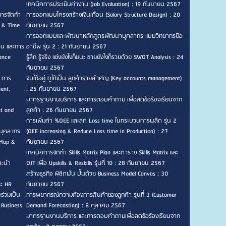
เทคนิคการประเมินค่างาน (Job Evaluation) : 19 กันยายน 2567
การจัดทำ
การออกแบบโครงสร้างเงินเดือน (Salary Structure Design) : 20
n & Time
กันยายน 2567
การออกแบบและพัฒนาหลักสูตรพัฒนาบุคลากร แบบวิทยากรมือ
าน และการ
อาชีพ รุ่น 2 : 21 กันยายน 2567
ance
รู้ลึก รู้จริง แข่งยังไงก็ชนะ ขายยังไงก็รวยด้วย SWOT Analysis : 24
กันยายน 2567
, การ
จับให้อยู่ ดูให้เป็น ลูกค้ารายสำคัญ (Key accounts management)
ent,
: 25 กันยายน 2567
มาตรฐานงานบริการ และการตอบคำถาม เพื่อลดข้อร้องเรียนจาก
nt and
ลูกค้า : 26 กันยายน 2567
การเพิ่มค่า %OEE และลด Loss time ในกระบวนการผลิต รุ่น 2
บุคลากร
(OEE increasing & Reduce Loss time in Production) : 27
 Map &
กันยายน 2567
เทคนิคการจัดทำ Skills Matrix Plan และตาราง Skills Matrix และ
แนะนำ
OJT เพื่อ Upskills & Reskills รุ่นที่ 10 : 28 กันยายน 2567
สร้างธุรกิจ พิชิตฝัน ปั้นด้วย Business Model Canvas : 30
ละ HR
กันยายน 2567
ร่วมเป็น
การพยากรณ์ความต้องการสินค้าของลูกค้า รุ่นที่ 3 (Customer
 Business
Demand Forecasting) : 8 ตุลาคม 2567
มาตรฐานงานบริการ และการตอบคำถามเพื่อลดข้อร้องเรียนจาก