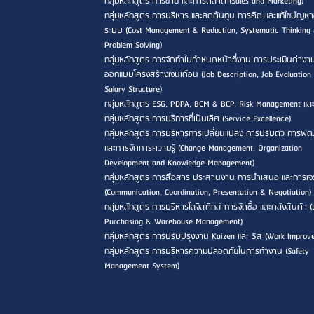
กลุ่มหลักสูตร การขาย และการตลาด (Sales and Marketing)
กลุ่มหลักสูตร การบริหาร และลดต้นทุน การคิด และแก้ไขปัญหา
ระบบ (Cost Management & Reduction, Systematic Thinking
Problem Solving)
กลุ่มหลักสูตร การจัดทำใบกำหนดหน้าที่งาน การประเมินค่างา
ออกแบบโครงสร้างเงินเดือน (Job Description, Job Evaluation
Salary Structure)
กลุ่มหลักสูตร ESG, PDPA, BCM & BCP, Risk Management แล
กลุ่มหลักสูตร การบริการที่เป็นเลิศ (Service Excellence)
กลุ่มหลักสูตร การบริหารการเปลี่ยนแปลง การปรับตัว การพ
และการจัดการความรู้ (Change Management, Organization
Development and Knowledge Management)
กลุ่มหลักสูตร การสื่อสาร ประสานงาน การนำเสนอ และการเจ
(Communication, Coordination, Presentation & Negotiation)
กลุ่มหลักสูตร การบริหารโลจิสติกส์ การจัดซื้อ และคลังสินค้า (L
Purchasing & Warehouse Management)
กลุ่มหลักสูตร การปรับปรุงงาน Kaizen และ 5ส (Work Improv
กลุ่มหลักสูตร การบริหารความปลอดภัยในการทำงาน (Safety
Management System)