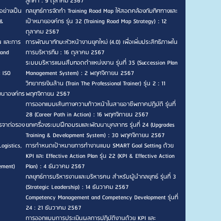
ลูกค้า : 9 ตุลาคม 2567
อย่างเป็น
กลยุทธ์การจัดทำ Training Road Map ให้สอดคล้องกับทิศทางและ
 &
เป้าหมายองค์กร รุ่น 32 (Training Road Map Strategy) : 12
ตุลาคม 2567
น และการ
การพัฒนาทักษะหัวหน้างานยุคใหม่ (4.0) เพื่อเพิ่มประสิทธิภาพใน
 and
การบริหารทีม : 16 ตุลาคม 2567
ระบบบริหารแผนสืบทอดตำแหน่งงาน รุ่นที่ 35 (Succession Plan
ะ ISO
Management System) : 2 พฤศจิกายน 2567
วิทยากรเงินล้าน (Train The Professional Trainer) รุ่น 2 : 11
ัฒนาองค์กร
พฤศจิกายน 2567
การออกแบบเส้นทางความก้าวหน้าในสายอาชีพภาคปฏิบัติ รุ่นที่
28 (Career Path in Action) : 16 พฤศจิกายน 2567
รจาต่อรอง
ยกเครื่องระบบฝึกอบรมและพัฒนาบุคลากร รุ่นที่ 24 (Upgrades
Training & Development System) : 30 พฤศจิกายน 2567
ogistics,
การกำหนดเป้าหมายการทำงานแบบ SMART Goal Setting ด้วย
KPI และ Effective Action Plan รุ่น 22 (KPI & Effective Action
ement)
Plan) : 4 ธันวาคม 2567
กลยุทธ์การบริหารงานและบริหารคน สำหรับผู้นำกลยุทธ์ รุ่นที่ 3
(Strategic Leadership) : 14 ธันวาคม 2567
Competency Management and Competency Development รุ่นที่
24 : 21 ธันวาคม 2567
การออกแบบการประเมินผลการปฏิบัติงานด้วย KPI และ