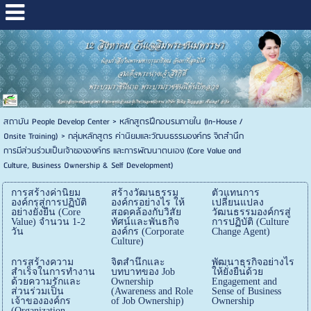
สถาบัน People Develop Center
>
หลักสูตรฝึกอบรมภายใน (In-House /
Onsite Training)
>
กลุ่มหลักสูตร ค่านิยมและวัฒนธรรมองค์กร จิตสำนึก
การมีส่วนร่วมเป็นเจ้าขององค์กร และการพัฒนาตนเอง (Core Value and
Culture, Business Ownership & Self Development)
การสร้างค่านิยม
สร้างวัฒนธรรม
ตัวแทนการ
องค์กรสู่การปฏิบัติ
องค์กรอย่างไร ให้
เปลี่ยนแปลง
อย่างยั่งยืน (Core
สอดคล้องกับวิสัย
วัฒนธรรมองค์กรสู่
Value) จำนวน 1-2
ทัศน์และพันธกิจ
การปฏิบัติ (Culture
วัน
องค์กร (Corporate
Change Agent)
Culture)
การสร้างความ
จิตสำนึกและ
พัฒนาธุรกิจอย่างไร
สำเร็จในการทำงาน
บทบาทของ Job
ให้ยั่งยืนด้วย
ด้วยความรักและ
Ownership
Engagement and
ส่วนร่วมเป็น
(Awareness and Role
Sense of Business
เจ้าขององค์กร
of Job Ownership)
Ownership
(Organization