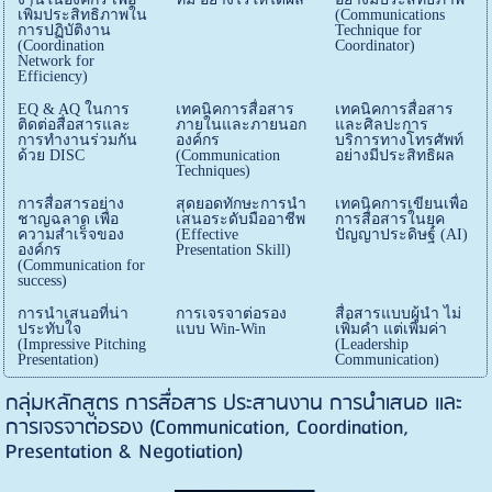
เพิ่มประสิทธิภาพใน
(Communications
การปฏิบัติงาน
Technique for
(Coordination
Coordinator)
Network for
Efficiency)
EQ & AQ ในการ
เทคนิคการสื่อสาร
เทคนิคการสื่อสาร
ติดต่อสื่อสารและ
ภายในและภายนอก
และศิลปะการ
การทำงานร่วมกัน
องค์กร
บริการทางโทรศัพท์
ด้วย DISC
(Communication
อย่างมีประสิทธิผล
Techniques)
การสื่อสารอย่าง
สุดยอดทักษะการนำ
เทคนิคการเขียนเพื่อ
ชาญฉลาด เพื่อ
เสนอระดับมืออาชีพ
การสื่อสารในยุค
ความสำเร็จของ
(Effective
ปัญญาประดิษฐ์ (AI)
องค์กร
Presentation Skill)
(Communication for
success)
การนำเสนอที่น่า
การเจรจาต่อรอง
สื่อสารแบบผู้นำ ไม่
ประทับใจ
แบบ Win-Win
เพิ่มคำ แต่เพิ่มค่า
(Impressive Pitching
(Leadership
Presentation)
Communication)
กลุ่มหลักสูตร การสื่อสาร ประสานงาน การนำเสนอ และ
การเจรจาต่อรอง (Communication, Coordination,
Presentation & Negotiation)