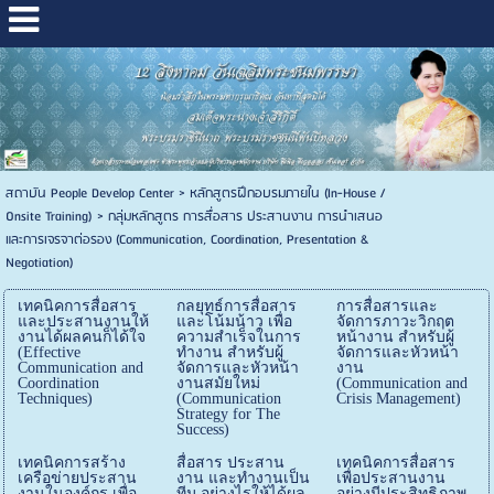
สถาบัน People Develop Center
>
หลักสูตรฝึกอบรมภายใน (In-House /
Onsite Training)
>
กลุ่มหลักสูตร การสื่อสาร ประสานงาน การนำเสนอ
และการเจรจาต่อรอง (Communication, Coordination, Presentation &
Negotiation)
เทคนิคการสื่อสาร
กลยุทธ์การสื่อสาร
การสื่อสารและ
และประสานงานให้
และโน้มน้าว เพื่อ
จัดการภาวะวิกฤต
งานได้ผลคนก็ได้ใจ
ความสำเร็จในการ
หน้างาน สำหรับผู้
(Effective
ทำงาน สำหรับผู้
จัดการและหัวหน้า
Communication and
จัดการและหัวหน้า
งาน
Coordination
งานสมัยใหม่
(Communication and
Techniques)
(Communication
Crisis Management)
Strategy for The
Success)
เทคนิคการสร้าง
สื่อสาร ประสาน
เทคนิคการสื่อสาร
เครือข่ายประสาน
งาน และทำงานเป็น
เพื่อประสานงาน
งานในองค์กร เพื่อ
ทีม อย่างไรให้ได้ผล
อย่างมีประสิทธิภาพ