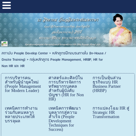
สถาบัน People Develop Center
>
หลักสูตรฝึกอบรมภายใน (In-House /
Onsite Training)
>
กลุ่มหลักสูตร People Management, HRBP, HR for
Non HR และ HR
การบริหารคน
ศาสตร์และศิลป์ใน
การเป็นหุ้นส่วน
สำหรับผู้นำยุคใหม่
การบริหารจัดการ
ธุรกิจแบบ HR
(People Management
ทรัพยากรบุคคล
Business Partner
for Modern Leader)
สำหรับผู้บังคับ
(HRBP)
บัญชา (HR for Non
HR)
เทคนิคการทำงาน
เทคนิคการพัฒนา
การแปลงโฉม HR สู่
ร่วมกับคนหลาก
บุคลากรสู่ความ
Strategic HR
หลายประเภทให้
สำเร็จ (People
Transformation
บรรลุผล
Development
Techniques for
Success)