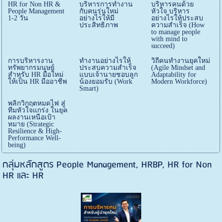
HR for Non HR &
บริหารการทำงาน
บริหารคนด้วย
People Management
กับคนรุ่นใหม่
หัวใจ บริหาร
1-2 วัน
อย่างไรให้มี
อย่างไรให้ประสบ
ประสิทธิภาพ
ความสำเร็จ (How
to manage people
with mind to
succeed)
การบริหารงาน
ทำงานอย่างไรให้
วิถีคนทำงานยุคใหม่
ทรัพยากรมนุษย์
ประสบความสำเร็จ
(Agile Mindset and
สำหรับ HR มือใหม่
แบบเจ้านายชอบลูก
Adaptability for
ให้เป็น HR มืออาชีพ
น้องยอมรับ (Work
Modern Workforce)
Smart)
พลิกวิกฤตหมดไฟ สู่
ทีมหัวใจแกร่ง ในยุค
ผลงานเหนือเป้า
หมาย (Strategic
Resilience & High-
Performance Well-
being)
กลุ่มหลักสูตร People Management, HRBP, HR for Non
HR และ HR