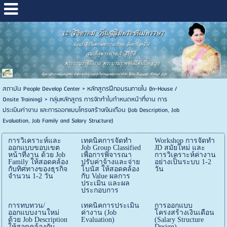
สถาบัน People Develop Center
>
หลักสูตรฝึกอบรมภายใน (In-House /
Onsite Training)
>
กลุ่มหลักสูตร การจัดทำใบกำหนดหน้าที่งาน การ
ประเมินค่างาน และการออกแบบโครงสร้างเงินเดือน (Job Description, Job
Evaluation, Job Family and Salary Structure)
การวิเคราะห์และ
เทคนิคการจัดทำ
Workshop การจัดทำ
ออกแบบขอบเขต
Job Group Classified
JD สมัยใหม่ และ
หน้าที่งาน ด้วย Job
เพื่อการพิจารณา
การวิเคราะห์ค่างาน
Family ให้สอดคล้อง
ปรับค่าจ้างและจ่าย
อย่างเป็นระบบ 1-2
กับทิศทางของธุรกิจ
โบนัส ให้สอดคล้อง
วัน
จำนวน 1-2 วัน
กับ Value ผลการ
ประเมิน และผล
ประกอบการ
การทบทวน/
เทคนิคการประเมิน
การออกแบบ
ออกแบบงานใหม่
ค่างาน (Job
โครงสร้างเงินเดือน
ด้วย Job Description
Evaluation)
(Salary Structure
ให้สอดคล้องกับ
Design)