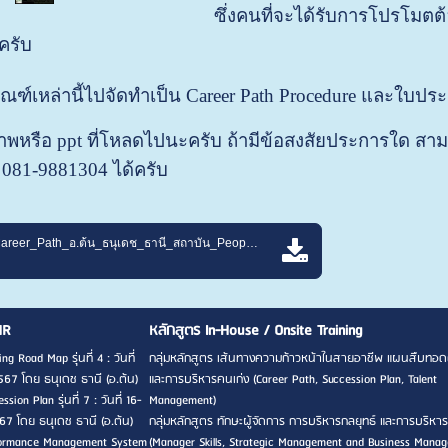
ซึ่งคนที่จะได้รับการโปรโมต
ะครับ
ณฑ์เหล่านี้ไปจัดทำเป็น Career Path Procedure และใบปร
พหรือ ppt ที่โหลดไปนะครับ ถ้ามีข้อสงสัยประการใด สา
 081-9881304 ได้ครับ
HR_Tips_3_Career_Path_อ.ต้น_ธนุเดช_ธานี_สถาบัน_People_Develop_Center.pdf
HR
หลักสูตร In-House / Onsite Training
ng Road Map รุ่นที่ 4 : วันที่
กลุ่มหลักสูตร เส้นทางความก้าวหน้าในสายอาชีพ แผนสืบทอด
567 โดย ธนุเดช ธานี (อ.ต้น)
และการบริหารคนเก่ง (Career Path, Succession Plan, Talent
sion Plan รุ่นที่ 7 : วันที่ 16-
Management)
7 โดย ธนุเดช ธานี (อ.ต้น)
กลุ่มหลักสูตร ทักษะผู้จัดการ การบริหารกลยุทธ์ และการบริหาร
rformance Management System
(Manager Skills, Strategic Management and Business Mana