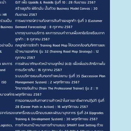
แนะนำ
OJT เพื่อ Upskills & Reskills รุ่นที่ 10 : 28 กันยายน 2567
สร้างธุรกิจ พิชิตฝัน ปั้นด้วย Business Model Canvas : 30
ละ HR
กันยายน 2567
ร่วมเป็น
การพยากรณ์ความต้องการสินค้าของลูกค้า รุ่นที่ 3 (Customer
 Business
Demand Forecasting) : 8 ตุลาคม 2567
มาตรฐานงานบริการ และการตอบคำถามเพื่อลดข้อร้องเรียนจาก
ลูกค้า : 9 ตุลาคม 2567
อย่างเป็น
กลยุทธ์การจัดทำ Training Road Map ให้สอดคล้องกับทิศทางและ
 &
เป้าหมายองค์กร รุ่น 32 (Training Road Map Strategy) : 12
ตุลาคม 2567
น และการ
การพัฒนาทักษะหัวหน้างานยุคใหม่ (4.0) เพื่อเพิ่มประสิทธิภาพใน
 and
การบริหารทีม : 16 ตุลาคม 2567
ระบบบริหารแผนสืบทอดตำแหน่งงาน รุ่นที่ 35 (Succession Plan
ะ ISO
Management System) : 2 พฤศจิกายน 2567
วิทยากรเงินล้าน (Train The Professional Trainer) รุ่น 2 : 11
ัฒนาองค์กร
พฤศจิกายน 2567
การออกแบบเส้นทางความก้าวหน้าในสายอาชีพภาคปฏิบัติ รุ่นที่
28 (Career Path in Action) : 16 พฤศจิกายน 2567
รจาต่อรอง
ยกเครื่องระบบฝึกอบรมและพัฒนาบุคลากร รุ่นที่ 24 (Upgrades
Training & Development System) : 30 พฤศจิกายน 2567
ogistics,
การกำหนดเป้าหมายการทำงานแบบ SMART Goal Setting ด้วย