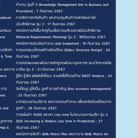
,
ทำงาน รุ่นที่ 11 (Knowledge Management link to Business and
Procedure) : 7 กันยายน 2567
mployee
การจัดการคลังสินค้า และควบคุมสินค้าคงคลังอย่างมี
ประสิทธิภาพ รุ่น 3 : 17 กันยายน 2567
รออกแบบ
เทคนิคการสั่งซื้อวัตถุดิบเพื่อการผลิตอย่างมีประสิทธิภาพ
urse
(Material Requirements Planning) รุ่น 2 : 16กันยายน 2567
เทคนิคการประเมินค่างาน (Job Evaluation) : 19 กันยายน 2567
การจัดทำ
การออกแบบโครงสร้างเงินเดือน (Salary Structure Design) : 20
n & Time
กันยายน 2567
การออกแบบและพัฒนาหลักสูตรพัฒนาบุคลากร แบบวิทยากรมือ
าน และการ
อาชีพ รุ่น 2 : 21 กันยายน 2567
ance
รู้ลึก รู้จริง แข่งยังไงก็ชนะ ขายยังไงก็รวยด้วย SWOT Analysis : 24
กันยายน 2567
, การ
จับให้อยู่ ดูให้เป็น ลูกค้ารายสำคัญ (Key accounts management)
ent,
: 25 กันยายน 2567
มาตรฐานงานบริการ และการตอบคำถาม เพื่อลดข้อร้องเรียนจาก
nt and
ลูกค้า : 26 กันยายน 2567
การเพิ่มค่า %OEE และลด Loss time ในกระบวนการผลิต รุ่น 2
บุคลากร
(OEE increasing & Reduce Loss time in Production) : 27
 Map &
กันยายน 2567
เทคนิคการจัดทำ Skills Matrix Plan และตาราง Skills Matrix และ