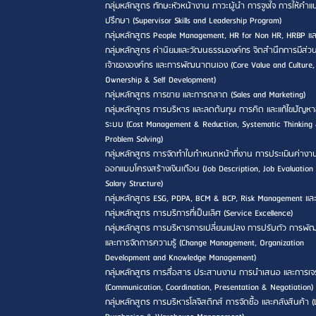
กลุ่มหลักสูตร ทักษะหัวหน้างาน ภาวะผู้นำ การจูงใจ การให้คำ
ปรึกษา (Supervisor Skills and Leadership Program)
กลุ่มหลักสูตร People Management, HR for Non HR, HRBP แ
กลุ่มหลักสูตร ค่านิยมและวัฒนธรรมองค์กร จิตสำนึกการมีส่วน
เจ้าขององค์กร และการพัฒนาตนเอง (Core Value and Culture,
Ownership & Self Development)
กลุ่มหลักสูตร การขาย และการตลาด (Sales and Marketing)
กลุ่มหลักสูตร การบริหาร และลดต้นทุน การคิด และแก้ไขปัญหา
ระบบ (Cost Management & Reduction, Systematic Thinking
Problem Solving)
กลุ่มหลักสูตร การจัดทำใบกำหนดหน้าที่งาน การประเมินค่างา
ออกแบบโครงสร้างเงินเดือน (Job Description, Job Evaluation
Salary Structure)
กลุ่มหลักสูตร ESG, PDPA, BCM & BCP, Risk Management แล
กลุ่มหลักสูตร การบริการที่เป็นเลิศ (Service Excellence)
กลุ่มหลักสูตร การบริหารการเปลี่ยนแปลง การปรับตัว การพ
และการจัดการความรู้ (Change Management, Organization
Development and Knowledge Management)
กลุ่มหลักสูตร การสื่อสาร ประสานงาน การนำเสนอ และการเจ
(Communication, Coordination, Presentation & Negotiation)
กลุ่มหลักสูตร การบริหารโลจิสติกส์ การจัดซื้อ และคลังสินค้า (L