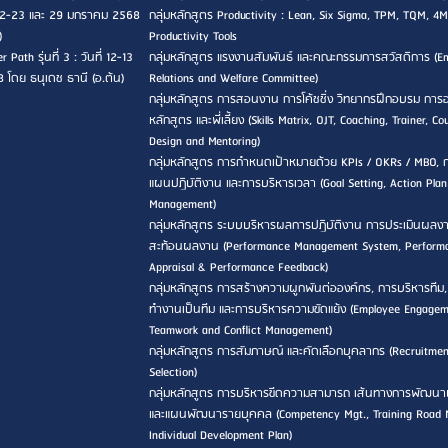
ที่ 22-23 และ 29 มกราคม 2568
กลุ่มหลักสูตร Productivity : Lean, Six Sigma, TPM, TQM, 4M
)
Productivity Tools
 Path รุ่นที่ 3 : วันที่ 12-13
กลุ่มหลักสูตร แรงงานสัมพันธ์ และคณะกรรมการสวัสดิการ (E
8 โดย ธนุเดช ธานี (อ.ต้น)
Relations and Welfare Committee)
กลุ่มหลักสูตร การสอนงาน การโค้ชชิ่ง วิทยากรฝึกอบรม กา
หลักสูตร และพี่เลี้ยง (Skills Matrix, OJT, Coaching, Trainer, Co
Design and Mentoring)
กลุ่มหลักสูตร การกำหนดเป้าหมายด้วย KPIs / OKRs / MBO, 
แผนปฏิบัติงาน และการบริหารเวลา (Goal Setting, Action Pla
Management)
กลุ่มหลักสูตร ระบบบริหารผลการปฏิบัติงาน การประเมินผลง
สะท้อนผลงาน (Performance Management System, Perform
Appraisal & Performance Feedback)
กลุ่มหลักสูตร การสร้างความผูกพันต่อองค์กร, การบริหารทีม
ทำงานเป็นทีม และการบริหารความขัดแย้ง (Employee Engagem
Teamwork and Conflict Management)
กลุ่มหลักสูตร การสัมภาษณ์ และคัดเลือกบุคลากร (Recruitme
Selection)
กลุ่มหลักสูตร การบริหารขีดความสามารถ เส้นทางการพัฒนา
และแผนพัฒนารายบุคคล (Competency Mgt., Training Road
Individual Development Plan)