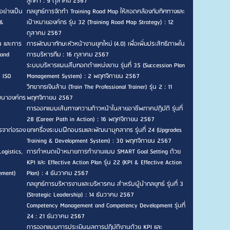
ลูกค้า : 9 ตุลาคม 2567
อย่างเป็น
กลยุทธ์การจัดทำ Training Road Map ให้สอดคล้องกับทิศทางและ
 &
เป้าหมายองค์กร รุ่น 32 (Training Road Map Strategy) : 12
ตุลาคม 2567
น และการ
การพัฒนาทักษะหัวหน้างานยุคใหม่ (4.0) เพื่อเพิ่มประสิทธิภาพใน
 and
การบริหารทีม : 16 ตุลาคม 2567
ระบบบริหารแผนสืบทอดตำแหน่งงาน รุ่นที่ 35 (Succession Plan
ะ ISO
Management System) : 2 พฤศจิกายน 2567
วิทยากรเงินล้าน (Train The Professional Trainer) รุ่น 2 : 11
ัฒนาองค์กร
พฤศจิกายน 2567
การออกแบบเส้นทางความก้าวหน้าในสายอาชีพภาคปฏิบัติ รุ่นที่
28 (Career Path in Action) : 16 พฤศจิกายน 2567
รจาต่อรอง
ยกเครื่องระบบฝึกอบรมและพัฒนาบุคลากร รุ่นที่ 24 (Upgrades
Training & Development System) : 30 พฤศจิกายน 2567
ogistics,
การกำหนดเป้าหมายการทำงานแบบ SMART Goal Setting ด้วย
KPI และ Effective Action Plan รุ่น 22 (KPI & Effective Action
ement)
Plan) : 4 ธันวาคม 2567
กลยุทธ์การบริหารงานและบริหารคน สำหรับผู้นำกลยุทธ์ รุ่นที่ 3
(Strategic Leadership) : 14 ธันวาคม 2567
Competency Management and Competency Development รุ่นที่
24 : 21 ธันวาคม 2567
การออกแบบการประเมินผลการปฏิบัติงานด้วย KPI และ