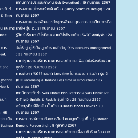
เทคนิคการประเมินค่างาน (Job Evaluation) : 19 กันยายน 2567
การจัดทำ
การออกแบบโครงสร้างเงินเดือน (Salary Structure Design) : 20
n & Time
กันยายน 2567
การออกแบบและพัฒนาหลักสูตรพัฒนาบุคลากร แบบวิทยากรมือ
าน และการ
อาชีพ รุ่น 2 : 21 กันยายน 2567
ance
รู้ลึก รู้จริง แข่งยังไงก็ชนะ ขายยังไงก็รวยด้วย SWOT Analysis : 24
กันยายน 2567
, การ
จับให้อยู่ ดูให้เป็น ลูกค้ารายสำคัญ (Key accounts management)
ent,
: 25 กันยายน 2567
มาตรฐานงานบริการ และการตอบคำถาม เพื่อลดข้อร้องเรียนจาก
nt and
ลูกค้า : 26 กันยายน 2567
การเพิ่มค่า %OEE และลด Loss time ในกระบวนการผลิต รุ่น 2
บุคลากร
(OEE increasing & Reduce Loss time in Production) : 27
 Map &
กันยายน 2567
เทคนิคการจัดทำ Skills Matrix Plan และตาราง Skills Matrix และ
แนะนำ
OJT เพื่อ Upskills & Reskills รุ่นที่ 10 : 28 กันยายน 2567
สร้างธุรกิจ พิชิตฝัน ปั้นด้วย Business Model Canvas : 30
ละ HR
กันยายน 2567
ร่วมเป็น
การพยากรณ์ความต้องการสินค้าของลูกค้า รุ่นที่ 3 (Customer
 Business
Demand Forecasting) : 8 ตุลาคม 2567
มาตรฐานงานบริการ และการตอบคำถามเพื่อลดข้อร้องเรียนจาก