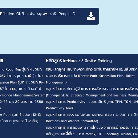
คู่มือ_PSPAG_Effective_OKR_อ.ต้น_ธนุเดช_ธานี_People_Develop_Center.pdf
HR
หลักสูตร In-House / Onsite Training
ng Road Map รุ่นที่ 4 : วันที่
กลุ่มหลักสูตร เส้นทางความก้าวหน้าในสายอาชีพ แผนสืบทอด
567 โดย ธนุเดช ธานี (อ.ต้น)
และการบริหารคนเก่ง (Career Path, Succession Plan, Talent
sion Plan รุ่นที่ 7 : วันที่ 16-
Management)
7 โดย ธนุเดช ธานี (อ.ต้น)
กลุ่มหลักสูตร ทักษะผู้จัดการ การบริหารกลยุทธ์ และการบริหาร
rformance Management System
(Manager Skills, Strategic Management and Business Mana
ที่ 22-23 และ 29 มกราคม 2568
กลุ่มหลักสูตร Productivity : Lean, Six Sigma, TPM, TQM, 4M
)
Productivity Tools
 Path รุ่นที่ 3 : วันที่ 12-13
กลุ่มหลักสูตร แรงงานสัมพันธ์ และคณะกรรมการสวัสดิการ (E
8 โดย ธนุเดช ธานี (อ.ต้น)
Relations and Welfare Committee)
กลุ่มหลักสูตร การสอนงาน การโค้ชชิ่ง วิทยากรฝึกอบรม กา
หลักสูตร และพี่เลี้ยง (Skills Matrix, OJT, Coaching, Trainer, Co