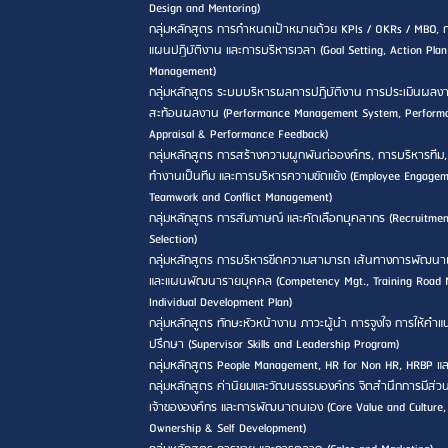
Design and Mentoring)
กลุ่มหลักสูตร การกำหนดเป้าหมายด้วย KPIs / OKRs / MBO, 
แผนปฏิบัติงาน และการบริหารเวลา (Goal Setting, Action Pla
Management)
กลุ่มหลักสูตร ระบบบริหารผลการปฏิบัติงาน การประเมินผลง
สะท้อนผลงาน (Performance Management System, Perform
Appraisal & Performance Feedback)
กลุ่มหลักสูตร การสร้างความผูกพันต่อองค์กร, การบริหารทีม
ทำงานเป็นทีม และการบริหารความขัดแย้ง (Employee Engagem
Teamwork and Conflict Management)
กลุ่มหลักสูตร การสัมภาษณ์ และคัดเลือกบุคลากร (Recruitme
Selection)
กลุ่มหลักสูตร การบริหารขีดความสามารถ เส้นทางการพัฒนา
และแผนพัฒนารายบุคคล (Competency Mgt., Training Road
Individual Development Plan)
กลุ่มหลักสูตร ทักษะหัวหน้างาน ภาวะผู้นำ การจูงใจ การให้คำ
ปรึกษา (Supervisor Skills and Leadership Program)
กลุ่มหลักสูตร People Management, HR for Non HR, HRBP แ
กลุ่มหลักสูตร ค่านิยมและวัฒนธรรมองค์กร จิตสำนึกการมีส่วน
เจ้าขององค์กร และการพัฒนาตนเอง (Core Value and Culture,
Ownership & Self Development)