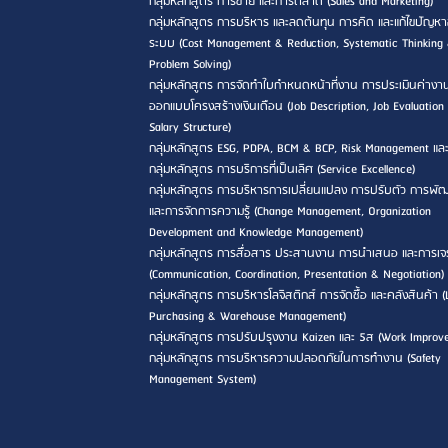
กลุ่มหลักสูตร การขาย และการตลาด (Sales and Marketing)
กลุ่มหลักสูตร การบริหาร และลดต้นทุน การคิด และแก้ไขปัญหา
ระบบ (Cost Management & Reduction, Systematic Thinking
Problem Solving)
กลุ่มหลักสูตร การจัดทำใบกำหนดหน้าที่งาน การประเมินค่างา
ออกแบบโครงสร้างเงินเดือน (Job Description, Job Evaluation
Salary Structure)
กลุ่มหลักสูตร ESG, PDPA, BCM & BCP, Risk Management แล
กลุ่มหลักสูตร การบริการที่เป็นเลิศ (Service Excellence)
กลุ่มหลักสูตร การบริหารการเปลี่ยนแปลง การปรับตัว การพ
และการจัดการความรู้ (Change Management, Organization
Development and Knowledge Management)
กลุ่มหลักสูตร การสื่อสาร ประสานงาน การนำเสนอ และการเจ
(Communication, Coordination, Presentation & Negotiation)
กลุ่มหลักสูตร การบริหารโลจิสติกส์ การจัดซื้อ และคลังสินค้า (L
Purchasing & Warehouse Management)
กลุ่มหลักสูตร การปรับปรุงงาน Kaizen และ 5ส (Work Improv
กลุ่มหลักสูตร การบริหารความปลอดภัยในการทำงาน (Safety
Management System)