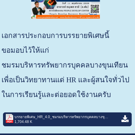
เอกสารประกอบการบรรยายพิเศษนี้
ขอมอบไว้ให้แก่
ชมรมบริหารทรัพยากรบุคคลบางขุนเทียน
เพื่อเป็นวิทยาทานแด่ HR และผู้สนใจทั่วไป
ในการเรียนรู้และต่อยอดใช้งานครับ
บรรยายพิเศษ_HR_4.0_ชมรมบริหารทรัพยากรบุคคลบางขุนเทียน_โดย_ธนุเดช_ธานี_สถาบันฝึกอบรม_People_Develop_Center.pdf
1,704.48 K