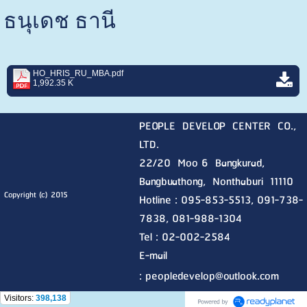
ธนุเดช ธานี
HO_HRIS_RU_MBA.pdf
1,992.35 K
PEOPLE DEVELOP CENTER CO.,
LTD.
22/20 Moo 6 Bangkurad,
Bangbuathong, Nonthaburi
11110
Copyright (c) 2015
Hotline :
095-853-5513, 091-738-
7838, 081-988-1304
Tel : 02-002-2584
E-mail
:
peopledevelop@outlook.com
Visitors:
398,138