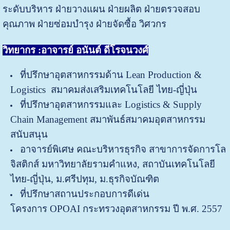
ระดับบริหาร ฝ่ายวางแผน ฝ่ายผลิต ฝ่ายตรวจสอบ
คุณภาพ ฝ่ายซ่อมบำรุง ฝ่ายจัดซื้อ วิศวกร
วิทยากร :อาจารย์ อนันต์ ดีโรจนวงศ์
ที่ปรึกษาอุตสาหกรรมด้าน
Lean Production &
Logistics
สมาคมส่งเสริมเทคโนโลยี ไทย-ญี่ปุ่น
ที่ปรึกษาอุตสาหกรรมและ
Logistics & Supply
Chain Management
สมาพันธ์สมาคมอุตสาหกรรม
สนับสนุน
อาจารย์พิเศษ คณะบริหารธุรกิจ สาขาการจัดการโล
จิสติกส์
มหาวิทยาลัยรามคำแหง
,
สถาบันเทคโนโลยี
ไทย-ญี่ปุ่น
,
ม.ศรี
ปทุม
,
ม.ธุรกิจบัณฑิต
ที่ปรึกษาสถานประกอบการดีเด่น
โครงการ
OPOAI
กระทรวง
อุตสาหกรรม ปี พ.ศ. 2557