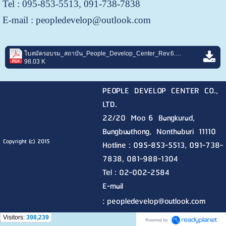
Tel : 095-853-5513, 091-738-7838
E-mail : peopledevelop@outlook.com
ใบสมัครอบรม_สถาบัน_People_Develop_Center_Rev.6.pdf
98.03 K
PEOPLE DEVELOP CENTER CO.,
LTD.
22/20 Moo 6 Bangkurad,
Bangbuathong, Nonthaburi
11110
Copyright (c) 2015
Hotline :
095-853-5513, 091-738-
7838, 081-988-1304
Tel : 02-002-2584
E-mail
:
peopledevelop@outlook.com
Visitors:
398,239