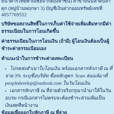
ธนาคารไทยพาณิชย์จำกัด(มหาชน) สาขาถนนลาดปลา
ดุก (หมู่บ้านพฤกษา 3) บัญชีเงินฝากออมทรัพย์เลขที่
4057769552
บริษัทขอสงวนสิทธิ์ในการเก็บค่าใช้จ่ายเพิ่มเติมหากมีค่า
ธรรมเนียมในการโอนเกิดขึ้น
ค่าธรรมเนียมในการโอนเงิน (ถ้ามี) ผู้โอนเงินต้องเป็นผู้
ชำระค่าธรรมเนียมเอง
คำแนะนำในการชำระค่าลงทะเบียน
โปรด
ส่ง
สำเนาใบโอนเงิน พร้อมเอกสารหักภาษี ณ ที่
จ่าย
3%
ระบุชื่อบริษัท ชื่อหลักสูตร
Scan ส่งเมล์มาที่
peopledevelop@outlook.com ในวันโอนเงิน
เอกสารหักภาษี ณ ที่จ่ายตัวจริงกรุณานำมาให้ในวัน
อบรม กรณีเอกสารไม่ครบจะต้องชำระส่วนเพิ่มเป็น
เงินสดที่หน้างาน
ข้อมูลเพื่อออกใบหักภาษี ณ ที่จ่าย