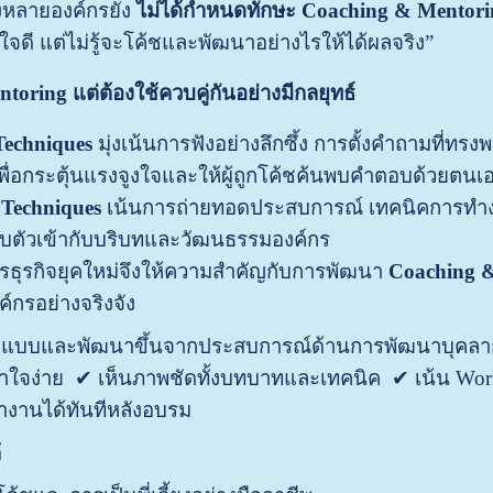
งหลายองค์กรยัง
ไม่ได้กำหนดทักษะ Coaching & Mentorin
ใจดี แต่ไม่รู้จะโค้ชและพัฒนาอย่างไรให้ได้ผลจริง”
oring แต่ต้องใช้ควบคู่กันอย่างมีกลยุทธ์
Techniques
มุ่งเน้นการฟังอย่างลึกซึ้ง การตั้งคำถามที่ทร
ื่อกระตุ้นแรงจูงใจและให้ผู้ถูกโค้ชค้นพบคำตอบด้วยตนเ
 Techniques
เน้นการถ่ายทอดประสบการณ์ เทคนิคการทำง
ับตัวเข้ากับบริบทและวัฒนธรรมองค์กร
ค์กรธุรกิจยุคใหม่จึงให้ความสำคัญกับการพัฒนา
Coaching &
ค์กรอย่างจริงจัง
อกแบบและพัฒนาขึ้นจากประสบการณ์ด้านการพัฒนาบุคลา
ข้าใจง่าย ✔ เห็นภาพชัดทั้งบทบาทและเทคนิค ✔ เน้น Wo
ำงานได้ทันทีหลังอบรม
้