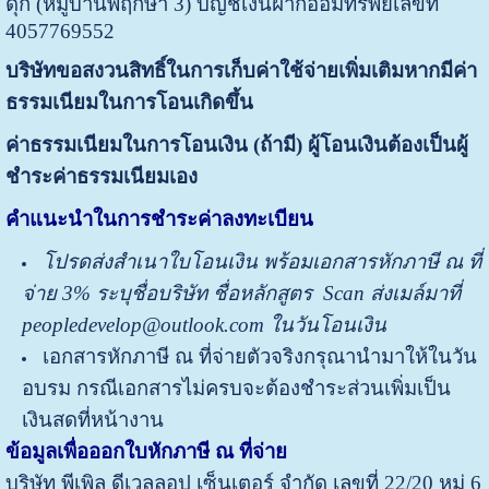
ดุก (หมู่บ้านพฤกษา 3) บัญชีเงินฝากออมทรัพย์เลขที่
4057769552
บริษัทขอสงวนสิทธิ์ในการเก็บค่าใช้จ่ายเพิ่มเติมหากมีค่า
ธรรมเนียมในการโอนเกิดขึ้น
ค่าธรรมเนียมในการโอนเงิน (ถ้ามี) ผู้โอนเงินต้องเป็นผู้
ชำระค่าธรรมเนียมเอง
คำแนะนำในการชำระค่าลงทะเบียน
โปรด
ส่ง
สำเนาใบโอนเงิน พร้อมเอกสารหักภาษี ณ ที่
จ่าย
3%
ระบุชื่อบริษัท ชื่อหลักสูตร
Scan ส่งเมล์มาที่
peopledevelop@outlook.com ในวันโอนเงิน
เอกสารหักภาษี ณ ที่จ่ายตัวจริงกรุณานำมาให้ในวัน
อบรม กรณีเอกสารไม่ครบจะต้องชำระส่วนเพิ่มเป็น
เงินสดที่หน้างาน
ข้อมูลเพื่อออกใบหักภาษี ณ ที่จ่าย
บริษัท พีเพิล ดีเวลลอป เซ็นเตอร์ จำกัด เลขที่ 22/20 หมู่ 6