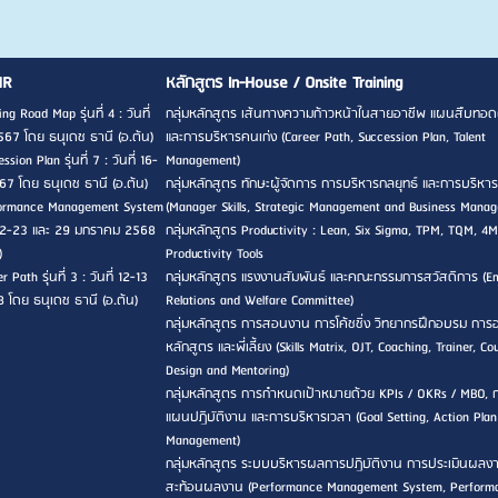
HR
หลักสูตร In-House / Onsite Training
ng Road Map รุ่นที่ 4 : วันที่
กลุ่มหลักสูตร เส้นทางความก้าวหน้าในสายอาชีพ แผนสืบทอด
567 โดย ธนุเดช ธานี (อ.ต้น)
และการบริหารคนเก่ง (Career Path, Succession Plan, Talent
sion Plan รุ่นที่ 7 : วันที่ 16-
Management)
7 โดย ธนุเดช ธานี (อ.ต้น)
กลุ่มหลักสูตร ทักษะผู้จัดการ การบริหารกลยุทธ์ และการบริหาร
rformance Management System
(Manager Skills, Strategic Management and Business Mana
ที่ 22-23 และ 29 มกราคม 2568
กลุ่มหลักสูตร Productivity : Lean, Six Sigma, TPM, TQM, 4M
)
Productivity Tools
 Path รุ่นที่ 3 : วันที่ 12-13
กลุ่มหลักสูตร แรงงานสัมพันธ์ และคณะกรรมการสวัสดิการ (E
8 โดย ธนุเดช ธานี (อ.ต้น)
Relations and Welfare Committee)
กลุ่มหลักสูตร การสอนงาน การโค้ชชิ่ง วิทยากรฝึกอบรม กา
หลักสูตร และพี่เลี้ยง (Skills Matrix, OJT, Coaching, Trainer, Co
Design and Mentoring)
กลุ่มหลักสูตร การกำหนดเป้าหมายด้วย KPIs / OKRs / MBO, 
แผนปฏิบัติงาน และการบริหารเวลา (Goal Setting, Action Pla
Management)
กลุ่มหลักสูตร ระบบบริหารผลการปฏิบัติงาน การประเมินผลง
สะท้อนผลงาน (Performance Management System, Perform