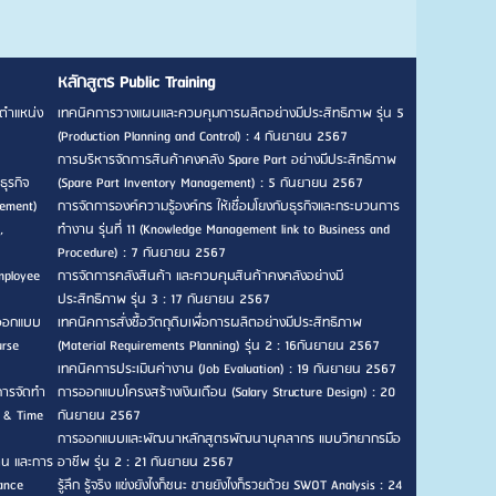
หลักสูตร Public Training
ตำแหน่ง
เทคนิคการวางแผนและควบคุมการผลิตอย่างมีประสิทธิภาพ รุ่น 5
(Production Planning and Control) : 4 กันยายน 2567
การบริหารจัดการสินค้าคงคลัง Spare Part อย่างมีประสิทธิภาพ
ธุรกิจ
(Spare Part Inventory Management) : 5 กันยายน 2567
gement)
การจัดการองค์ความรู้องค์กร ให้เชื่อมโยงกับธุรกิจและกระบวนการ
,
ทำงาน รุ่นที่ 11 (Knowledge Management link to Business and
Procedure) : 7 กันยายน 2567
mployee
การจัดการคลังสินค้า และควบคุมสินค้าคงคลังอย่างมี
ประสิทธิภาพ รุ่น 3 : 17 กันยายน 2567
รออกแบบ
เทคนิคการสั่งซื้อวัตถุดิบเพื่อการผลิตอย่างมีประสิทธิภาพ
urse
(Material Requirements Planning) รุ่น 2 : 16กันยายน 2567
เทคนิคการประเมินค่างาน (Job Evaluation) : 19 กันยายน 2567
การจัดทำ
การออกแบบโครงสร้างเงินเดือน (Salary Structure Design) : 20
n & Time
กันยายน 2567
การออกแบบและพัฒนาหลักสูตรพัฒนาบุคลากร แบบวิทยากรมือ
าน และการ
อาชีพ รุ่น 2 : 21 กันยายน 2567
ance
รู้ลึก รู้จริง แข่งยังไงก็ชนะ ขายยังไงก็รวยด้วย SWOT Analysis : 24