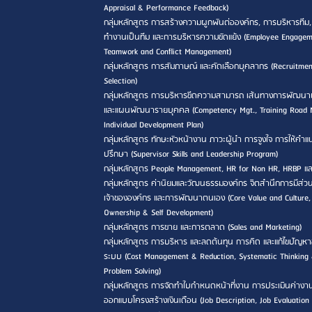
Appraisal & Performance Feedback)
กลุ่มหลักสูตร การสร้างความผูกพันต่อองค์กร, การบริหารทีม
ทำงานเป็นทีม และการบริหารความขัดแย้ง (Employee Engagem
Teamwork and Conflict Management)
กลุ่มหลักสูตร การสัมภาษณ์ และคัดเลือกบุคลากร (Recruitme
Selection)
กลุ่มหลักสูตร การบริหารขีดความสามารถ เส้นทางการพัฒนา
และแผนพัฒนารายบุคคล (Competency Mgt., Training Road
Individual Development Plan)
กลุ่มหลักสูตร ทักษะหัวหน้างาน ภาวะผู้นำ การจูงใจ การให้คำ
ปรึกษา (Supervisor Skills and Leadership Program)
กลุ่มหลักสูตร People Management, HR for Non HR, HRBP แ
กลุ่มหลักสูตร ค่านิยมและวัฒนธรรมองค์กร จิตสำนึกการมีส่วน
เจ้าขององค์กร และการพัฒนาตนเอง (Core Value and Culture,
Ownership & Self Development)
กลุ่มหลักสูตร การขาย และการตลาด (Sales and Marketing)
กลุ่มหลักสูตร การบริหาร และลดต้นทุน การคิด และแก้ไขปัญหา
ระบบ (Cost Management & Reduction, Systematic Thinking
Problem Solving)
กลุ่มหลักสูตร การจัดทำใบกำหนดหน้าที่งาน การประเมินค่างา
ออกแบบโครงสร้างเงินเดือน (Job Description, Job Evaluation