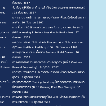
กันยายน 2567
, การ
จับให้อยู่ ดูให้เป็น ลูกค้ารายสำคัญ (Key accounts management)
ent,
: 25 กันยายน 2567
มาตรฐานงานบริการ และการตอบคำถาม เพื่อลดข้อร้องเรียนจาก
nt and
ลูกค้า : 26 กันยายน 2567
การเพิ่มค่า %OEE และลด Loss time ในกระบวนการผลิต รุ่น 2
บุคลากร
(OEE increasing & Reduce Loss time in Production) : 27
 Map &
กันยายน 2567
เทคนิคการจัดทำ Skills Matrix Plan และตาราง Skills Matrix และ
แนะนำ
OJT เพื่อ Upskills & Reskills รุ่นที่ 10 : 28 กันยายน 2567
สร้างธุรกิจ พิชิตฝัน ปั้นด้วย Business Model Canvas : 30
ละ HR
กันยายน 2567
ร่วมเป็น
การพยากรณ์ความต้องการสินค้าของลูกค้า รุ่นที่ 3 (Customer
 Business
Demand Forecasting) : 8 ตุลาคม 2567
มาตรฐานงานบริการ และการตอบคำถามเพื่อลดข้อร้องเรียนจาก
ลูกค้า : 9 ตุลาคม 2567
อย่างเป็น
กลยุทธ์การจัดทำ Training Road Map ให้สอดคล้องกับทิศทางและ
 &
เป้าหมายองค์กร รุ่น 32 (Training Road Map Strategy) : 12
ตุลาคม 2567
น และการ
การพัฒนาทักษะหัวหน้างานยุคใหม่ (4.0) เพื่อเพิ่มประสิทธิภาพใน
 and
การบริหารทีม : 16 ตุลาคม 2567