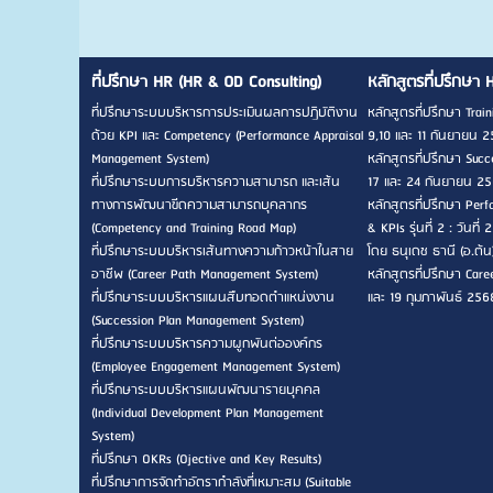
ที่ปรึกษา HR (HR & OD Consulting)
หลักสูตรที่ปรึกษา 
ที่ปรึกษาระบบบริหารการประเมินผลการปฏิบัติงาน
หลักสูตรที่ปรึกษา Traini
ด้วย KPI และ Competency (Performance Appraisal
9,10 และ 11 กันยายน 2
Management System)
หลักสูตรที่ปรึกษา Succes
ที่ปรึกษาระบบการบริหารความสามารถ และเส้น
17 และ 24 กันยายน 256
ทางการพัฒนาขีดความสามารถบุคลากร
หลักสูตรที่ปรึกษา Pe
(Competency and Training Road Map)
& KPIs รุ่นที่ 2 : วัน
ที่ปรึกษาระบบบริหารเส้นทางความก้าวหน้าในสาย
โดย ธนุเดช ธานี (อ.ต้น
อาชีพ (Career Path Management System)
หลักสูตรที่ปรึกษา Career
ที่ปรึกษาระบบบริหารแผนสืบทอดตำแหน่งงาน
และ 19 กุมภาพันธ์ 256
(Succession Plan Management System)
ที่ปรึกษาระบบบริหารความผูกพันต่อองค์กร
(Employee Engagement Management System)
ที่ปรึกษาระบบบริหารแผนพัฒนารายบุคคล
(Individual Development Plan Management
System)
ที่ปรึกษา OKRs (Ojective and Key Results)
ที่ปรึกษาการจัดทำอัตรากำลังที่เหมาะสม (Suitable