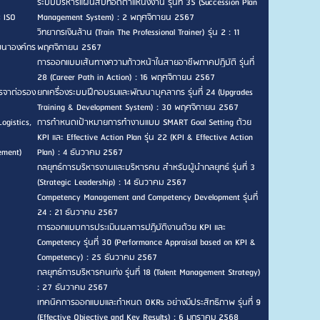
ระบบบริหารแผนสืบทอดตำแหน่งงาน รุ่นที่ 35 (Succession Plan
ะ ISO
Management System) : 2 พฤศจิกายน 2567
วิทยากรเงินล้าน (Train The Professional Trainer) รุ่น 2 : 11
ัฒนาองค์กร
พฤศจิกายน 2567
การออกแบบเส้นทางความก้าวหน้าในสายอาชีพภาคปฏิบัติ รุ่นที่
28 (Career Path in Action) : 16 พฤศจิกายน 2567
รจาต่อรอง
ยกเครื่องระบบฝึกอบรมและพัฒนาบุคลากร รุ่นที่ 24 (Upgrades
Training & Development System) : 30 พฤศจิกายน 2567
ogistics,
การกำหนดเป้าหมายการทำงานแบบ SMART Goal Setting ด้วย
KPI และ Effective Action Plan รุ่น 22 (KPI & Effective Action
ement)
Plan) : 4 ธันวาคม 2567
กลยุทธ์การบริหารงานและบริหารคน สำหรับผู้นำกลยุทธ์ รุ่นที่ 3
(Strategic Leadership) : 14 ธันวาคม 2567
Competency Management and Competency Development รุ่นที่
24 : 21 ธันวาคม 2567
การออกแบบการประเมินผลการปฏิบัติงานด้วย KPI และ
Competency รุ่นที่ 30 (Performance Appraisal based on KPI &
Competency) : 25 ธันวาคม 2567
กลยุทธ์การบริหารคนเก่ง รุ่นที่ 18 (Talent Management Strategy)
: 27 ธันวาคม 2567
เทคนิคการออกแบบและกำหนด OKRs อย่างมีประสิทธิภาพ รุ่นที่ 9
(Effective Objective and Key Results) : 6 มกราคม 2568