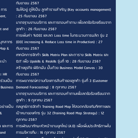
กันยายน 2567
, การ
จับให้อยู่ ดูให้เป็น ลูกค้ารายสำคัญ (Key accounts management)
ent,
: 25 กันยายน 2567
มาตรฐานงานบริการ และการตอบคำถาม เพื่อลดข้อร้องเรียนจาก
nt and
ลูกค้า : 26 กันยายน 2567
การเพิ่มค่า %OEE และลด Loss time ในกระบวนการผลิต รุ่น 2
บุคลากร
(OEE increasing & Reduce Loss time in Production) : 27
 Map &
กันยายน 2567
เทคนิคการจัดทำ Skills Matrix Plan และตาราง Skills Matrix และ
แนะนำ
OJT เพื่อ Upskills & Reskills รุ่นที่ 10 : 28 กันยายน 2567
สร้างธุรกิจ พิชิตฝัน ปั้นด้วย Business Model Canvas : 30
ละ HR
กันยายน 2567
ร่วมเป็น
การพยากรณ์ความต้องการสินค้าของลูกค้า รุ่นที่ 3 (Customer
 Business
Demand Forecasting) : 8 ตุลาคม 2567
มาตรฐานงานบริการ และการตอบคำถามเพื่อลดข้อร้องเรียนจาก
ลูกค้า : 9 ตุลาคม 2567
อย่างเป็น
กลยุทธ์การจัดทำ Training Road Map ให้สอดคล้องกับทิศทางและ
 &
เป้าหมายองค์กร รุ่น 32 (Training Road Map Strategy) : 12
ตุลาคม 2567
น และการ
การพัฒนาทักษะหัวหน้างานยุคใหม่ (4.0) เพื่อเพิ่มประสิทธิภาพใน
 and
การบริหารทีม : 16 ตุลาคม 2567