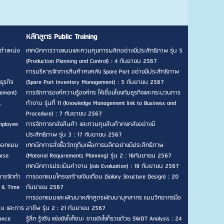
หลักสูตร Public Training
ตำแหน่ง
เทคนิคการวางแผนและควบคุมการผลิตอย่างมีประสิทธิภาพ รุ่น 5
(Production Planning and Control) : 4 กันยายน 2567
การบริหารจัดการสินค้าคงคลัง Spare Part อย่างมีประสิทธิภาพ
ธุรกิจ
(Spare Part Inventory Management) : 5 กันยายน 2567
gement)
การจัดการองค์ความรู้องค์กร ให้เชื่อมโยงกับธุรกิจและกระบวนการ
,
ทำงาน รุ่นที่ 11 (Knowledge Management link to Business and
Procedure) : 7 กันยายน 2567
mployee
การจัดการคลังสินค้า และควบคุมสินค้าคงคลังอย่างมี
ประสิทธิภาพ รุ่น 3 : 17 กันยายน 2567
รออกแบบ
เทคนิคการสั่งซื้อวัตถุดิบเพื่อการผลิตอย่างมีประสิทธิภาพ
urse
(Material Requirements Planning) รุ่น 2 : 16กันยายน 2567
เทคนิคการประเมินค่างาน (Job Evaluation) : 19 กันยายน 2567
การจัดทำ
การออกแบบโครงสร้างเงินเดือน (Salary Structure Design) : 20
n & Time
กันยายน 2567
การออกแบบและพัฒนาหลักสูตรพัฒนาบุคลากร แบบวิทยากรมือ
าน และการ
อาชีพ รุ่น 2 : 21 กันยายน 2567
ance
รู้ลึก รู้จริง แข่งยังไงก็ชนะ ขายยังไงก็รวยด้วย SWOT Analysis : 24