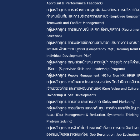
Appraisal & Performance Feedback)
กลุ่มหลักสูตร การสร้างความผูกพันต่อองค์กร, การบริหารทีม
ทำงานเป็นทีม และการบริหารความขัดแย้ง (Employee Engagem
Teamwork and Conflict Management)
กลุ่มหลักสูตร การสัมภาษณ์ และคัดเลือกบุคลากร (Recruitme
Selection)
กลุ่มหลักสูตร การบริหารขีดความสามารถ เส้นทางการพัฒนา
และแผนพัฒนารายบุคคล (Competency Mgt., Training Road
Individual Development Plan)
กลุ่มหลักสูตร ทักษะหัวหน้างาน ภาวะผู้นำ การจูงใจ การให้คำ
ปรึกษา (Supervisor Skills and Leadership Program)
กลุ่มหลักสูตร People Management, HR for Non HR, HRBP แ
กลุ่มหลักสูตร ค่านิยมและวัฒนธรรมองค์กร จิตสำนึกการมีส่วน
เจ้าขององค์กร และการพัฒนาตนเอง (Core Value and Culture,
Ownership & Self Development)
กลุ่มหลักสูตร การขาย และการตลาด (Sales and Marketing)
กลุ่มหลักสูตร การบริหาร และลดต้นทุน การคิด และแก้ไขปัญหา
ระบบ (Cost Management & Reduction, Systematic Thinking
Problem Solving)
กลุ่มหลักสูตร การจัดทำใบกำหนดหน้าที่งาน การประเมินค่างา
ออกแบบโครงสร้างเงินเดือน (Job Description, Job Evaluation