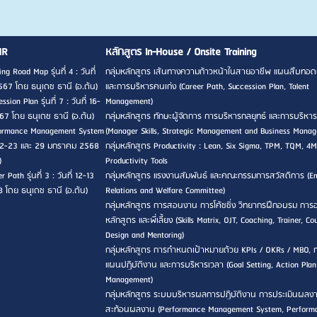
HR
หลักสูตร In-House / Onsite Training
ng Road Map รุ่นที่ 4 : วันที่
กลุ่มหลักสูตร เส้นทางความก้าวหน้าในสายอาชีพ แผนสืบทอด
567 โดย ธนุเดช ธานี (อ.ต้น)
และการบริหารคนเก่ง (Career Path, Succession Plan, Talent
sion Plan รุ่นที่ 7 : วันที่ 16-
Management)
7 โดย ธนุเดช ธานี (อ.ต้น)
กลุ่มหลักสูตร ทักษะผู้จัดการ การบริหารกลยุทธ์ และการบริหาร
rformance Management System
(Manager Skills, Strategic Management and Business Mana
ที่ 22-23 และ 29 มกราคม 2568
กลุ่มหลักสูตร Productivity : Lean, Six Sigma, TPM, TQM, 4M
)
Productivity Tools
 Path รุ่นที่ 3 : วันที่ 12-13
กลุ่มหลักสูตร แรงงานสัมพันธ์ และคณะกรรมการสวัสดิการ (E
8 โดย ธนุเดช ธานี (อ.ต้น)
Relations and Welfare Committee)
กลุ่มหลักสูตร การสอนงาน การโค้ชชิ่ง วิทยากรฝึกอบรม กา
หลักสูตร และพี่เลี้ยง (Skills Matrix, OJT, Coaching, Trainer, Co
Design and Mentoring)
กลุ่มหลักสูตร การกำหนดเป้าหมายด้วย KPIs / OKRs / MBO, 
แผนปฏิบัติงาน และการบริหารเวลา (Goal Setting, Action Pla
Management)
กลุ่มหลักสูตร ระบบบริหารผลการปฏิบัติงาน การประเมินผลง
สะท้อนผลงาน (Performance Management System, Perform