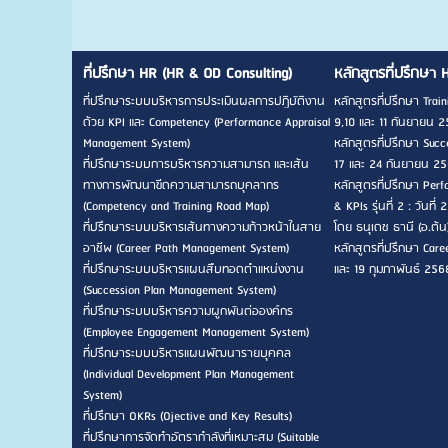
ที่ปรึกษา HR (HR & OD Consulting)
หลักสูตรที่ปรึกษา 
ที่ปรึกษาระบบบริหารการประเมินผลการปฏิบัติงาน
หลักสูตรที่ปรึกษา Traini
ด้วย KPI และ Competency (Performance Appraisal
9,10 และ 11 กันยายน 2
Management System)
หลักสูตรที่ปรึกษา Succes
ที่ปรึกษาระบบการบริหารความสามารถ และเส้น
17 และ 24 กันยายน 256
ทางการพัฒนาขีดความสามารถบุคลากร
หลักสูตรที่ปรึกษา Pe
(Competency and Training Road Map)
& KPIs รุ่นที่ 2 : วัน
ที่ปรึกษาระบบบริหารเส้นทางความก้าวหน้าในสาย
โดย ธนุเดช ธานี (อ.ต้น
อาชีพ (Career Path Management System)
หลักสูตรที่ปรึกษา Career
ที่ปรึกษาระบบบริหารแผนสืบทอดตำแหน่งงาน
และ 19 กุมภาพันธ์ 256
(Succession Plan Management System)
ที่ปรึกษาระบบบริหารความผูกพันต่อองค์กร
(Employee Engagement Management System)
ที่ปรึกษาระบบบริหารแผนพัฒนารายบุคคล
(Individual Development Plan Management
System)
ที่ปรึกษา OKRs (Ojective and Key Results)
ที่ปรึกษาการจัดทำอัตรากำลังที่เหมาะสม (Suitable