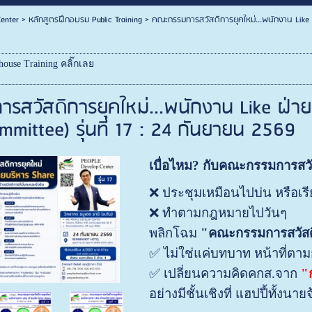
enter
>
หลักสูตรฝึกอบรม Public Training
>
คณะกรรมการสวัสดิการยุคใหม่...พนักงาน Like ฝ
ouse Training คลิ๊กเลย
สวัสดิการยุคใหม่...พนักงาน Like ฝ่าย
mmittee) รุ่นที่ 17 : 24 กันยายน 2569
​เบื่อไหม? กับคณะกรรมการสวั
❌ ประชุมเหมือนไปบ่น หรือเรี
❌ ทำตามกฎหมายไปวันๆ
​พลิกโฉม
"คณะกรรมการสวัสด
✅ ไม่ใช่แค่บทบาท หน้าที่ตา
✅ เปลี่ยนความคิดคกส.จาก
"ก
อย่างมีชั้นเชิงที่ แฮปปี้ทั้งนา