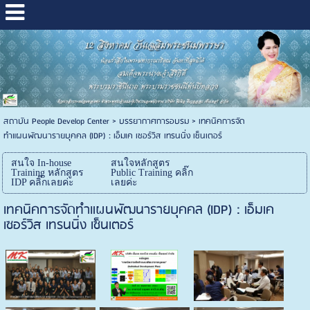
สถาบัน People Develop Center
>
บรรยากาศการอบรม
>
เทคนิคการจัด
ทำแผนพัฒนารายบุคคล (IDP) : เอ็มเค เซอร์วิส เทรนนิ่ง เซ็นเตอร์
สนใจ In-house
สนใจหลักสูตร
Training หลักสูตร
Public Training คลิ๊ก
IDP คลิ๊กเลยค่ะ
เลยค่ะ
เทคนิคการจัดทำแผนพัฒนารายบุคคล (IDP) : เอ็มเค
เซอร์วิส เทรนนิ่ง เซ็นเตอร์