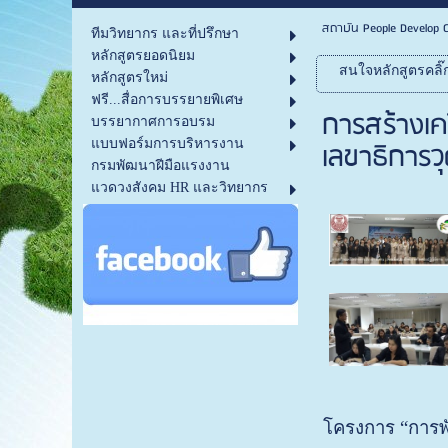
สถาบัน People Develop C
ทีมวิทยากร และที่ปรึกษา
หลักสูตรยอดนิยม
สนใจหลักสูตรคลิ๊
หลักสูตรใหม่
ฟรี...สื่อการบรรยายพิเศษ
การสร้างเค
บรรยากาศการอบรม
เลขาธิการวุ
แบบฟอร์มการบริหารงาน
กรมพัฒนาฝีมือแรงงาน
แวดวงสังคม HR และวิทยากร
โครงการ “การ