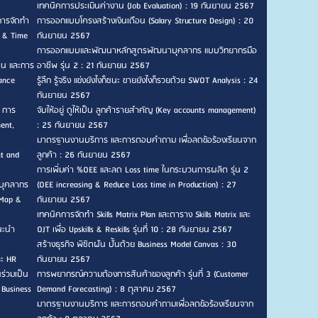
เทคนิคการประเมินค่างาน (Job Evaluation) : 19 กันยายน 2567
การจัดทำ
การออกแบบโครงสร้างเงินเดือน (Salary Structure Design) : 20
n & Time
กันยายน 2567
การออกแบบและพัฒนาหลักสูตรพัฒนาบุคลากร แบบวิทยากรมือ
าน และการ
อาชีพ รุ่น 2 : 21 กันยายน 2567
ance
รู้ลึก รู้จริง แข่งยังไงก็ชนะ ขายยังไงก็รวยด้วย SWOT Analysis : 24
กันยายน 2567
, การ
จับให้อยู่ ดูให้เป็น ลูกค้ารายสำคัญ (Key accounts management)
ent,
: 25 กันยายน 2567
มาตรฐานงานบริการ และการตอบคำถาม เพื่อลดข้อร้องเรียนจาก
nt and
ลูกค้า : 26 กันยายน 2567
การเพิ่มค่า %OEE และลด Loss time ในกระบวนการผลิต รุ่น 2
บุคลากร
(OEE increasing & Reduce Loss time in Production) : 27
 Map &
กันยายน 2567
เทคนิคการจัดทำ Skills Matrix Plan และตาราง Skills Matrix และ
แนะนำ
OJT เพื่อ Upskills & Reskills รุ่นที่ 10 : 28 กันยายน 2567
สร้างธุรกิจ พิชิตฝัน ปั้นด้วย Business Model Canvas : 30
ละ HR
กันยายน 2567
ร่วมเป็น
การพยากรณ์ความต้องการสินค้าของลูกค้า รุ่นที่ 3 (Customer
 Business
Demand Forecasting) : 8 ตุลาคม 2567
มาตรฐานงานบริการ และการตอบคำถามเพื่อลดข้อร้องเรียนจาก