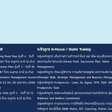
HR
หลักสูตร In-House / Onsite Training
ng Road Map รุ่นที่ 4 : วันที่
กลุ่มหลักสูตร เส้นทางความก้าวหน้าในสายอาชีพ แผนสืบทอด
567 โดย ธนุเดช ธานี (อ.ต้น)
และการบริหารคนเก่ง (Career Path, Succession Plan, Talent
sion Plan รุ่นที่ 7 : วันที่ 16-
Management)
7 โดย ธนุเดช ธานี (อ.ต้น)
กลุ่มหลักสูตร ทักษะผู้จัดการ การบริหารกลยุทธ์ และการบริหาร
rformance Management System
(Manager Skills, Strategic Management and Business Mana
ที่ 22-23 และ 29 มกราคม 2568
กลุ่มหลักสูตร Productivity : Lean, Six Sigma, TPM, TQM, 4M
)
Productivity Tools
 Path รุ่นที่ 3 : วันที่ 12-13
กลุ่มหลักสูตร แรงงานสัมพันธ์ และคณะกรรมการสวัสดิการ (E
8 โดย ธนุเดช ธานี (อ.ต้น)
Relations and Welfare Committee)
กลุ่มหลักสูตร การสอนงาน การโค้ชชิ่ง วิทยากรฝึกอบรม กา
หลักสูตร และพี่เลี้ยง (Skills Matrix, OJT, Coaching, Trainer, Co