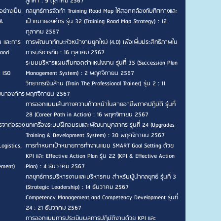
ลูกค้า : 9 ตุลาคม 2567
อย่างเป็น
กลยุทธ์การจัดทำ Training Road Map ให้สอดคล้องกับทิศทางและ
 &
เป้าหมายองค์กร รุ่น 32 (Training Road Map Strategy) : 12
ตุลาคม 2567
น และการ
การพัฒนาทักษะหัวหน้างานยุคใหม่ (4.0) เพื่อเพิ่มประสิทธิภาพใน
 and
การบริหารทีม : 16 ตุลาคม 2567
ระบบบริหารแผนสืบทอดตำแหน่งงาน รุ่นที่ 35 (Succession Plan
ะ ISO
Management System) : 2 พฤศจิกายน 2567
วิทยากรเงินล้าน (Train The Professional Trainer) รุ่น 2 : 11
ัฒนาองค์กร
พฤศจิกายน 2567
การออกแบบเส้นทางความก้าวหน้าในสายอาชีพภาคปฏิบัติ รุ่นที่
28 (Career Path in Action) : 16 พฤศจิกายน 2567
รจาต่อรอง
ยกเครื่องระบบฝึกอบรมและพัฒนาบุคลากร รุ่นที่ 24 (Upgrades
Training & Development System) : 30 พฤศจิกายน 2567
ogistics,
การกำหนดเป้าหมายการทำงานแบบ SMART Goal Setting ด้วย
KPI และ Effective Action Plan รุ่น 22 (KPI & Effective Action
ement)
Plan) : 4 ธันวาคม 2567
กลยุทธ์การบริหารงานและบริหารคน สำหรับผู้นำกลยุทธ์ รุ่นที่ 3
(Strategic Leadership) : 14 ธันวาคม 2567
Competency Management and Competency Development รุ่นที่
24 : 21 ธันวาคม 2567
การออกแบบการประเมินผลการปฏิบัติงานด้วย KPI และ