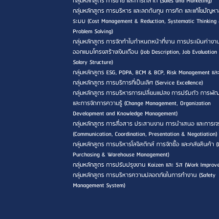
กลุ่มหลักสูตร การขาย และการตลาด (Sales and Marketing)
กลุ่มหลักสูตร การบริหาร และลดต้นทุน การคิด และแก้ไขปัญหา
ระบบ (Cost Management & Reduction, Systematic Thinking
Problem Solving)
กลุ่มหลักสูตร การจัดทำใบกำหนดหน้าที่งาน การประเมินค่างา
ออกแบบโครงสร้างเงินเดือน (Job Description, Job Evaluation
Salary Structure)
กลุ่มหลักสูตร ESG, PDPA, BCM & BCP, Risk Management แล
กลุ่มหลักสูตร การบริการที่เป็นเลิศ (Service Excellence)
กลุ่มหลักสูตร การบริหารการเปลี่ยนแปลง การปรับตัว การพ
และการจัดการความรู้ (Change Management, Organization
Development and Knowledge Management)
กลุ่มหลักสูตร การสื่อสาร ประสานงาน การนำเสนอ และการเจ
(Communication, Coordination, Presentation & Negotiation)
กลุ่มหลักสูตร การบริหารโลจิสติกส์ การจัดซื้อ และคลังสินค้า (L
Purchasing & Warehouse Management)
กลุ่มหลักสูตร การปรับปรุงงาน Kaizen และ 5ส (Work Improv
กลุ่มหลักสูตร การบริหารความปลอดภัยในการทำงาน (Safety
Management System)