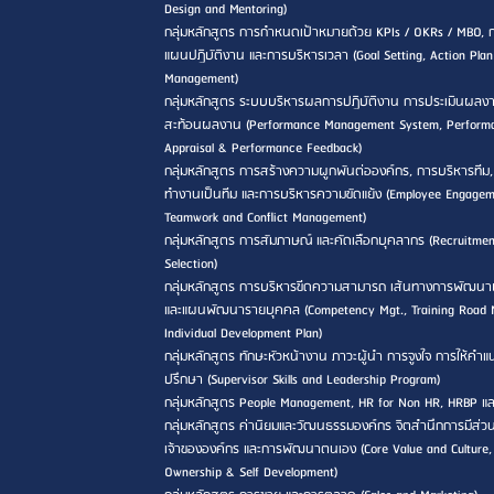
Design and Mentoring)
กลุ่มหลักสูตร การกำหนดเป้าหมายด้วย KPIs / OKRs / MBO, 
แผนปฏิบัติงาน และการบริหารเวลา (Goal Setting, Action Pla
Management)
กลุ่มหลักสูตร ระบบบริหารผลการปฏิบัติงาน การประเมินผลง
สะท้อนผลงาน (Performance Management System, Perform
Appraisal & Performance Feedback)
กลุ่มหลักสูตร การสร้างความผูกพันต่อองค์กร, การบริหารทีม
ทำงานเป็นทีม และการบริหารความขัดแย้ง (Employee Engagem
Teamwork and Conflict Management)
กลุ่มหลักสูตร การสัมภาษณ์ และคัดเลือกบุคลากร (Recruitme
Selection)
กลุ่มหลักสูตร การบริหารขีดความสามารถ เส้นทางการพัฒนา
และแผนพัฒนารายบุคคล (Competency Mgt., Training Road
Individual Development Plan)
กลุ่มหลักสูตร ทักษะหัวหน้างาน ภาวะผู้นำ การจูงใจ การให้คำ
ปรึกษา (Supervisor Skills and Leadership Program)
กลุ่มหลักสูตร People Management, HR for Non HR, HRBP แ
กลุ่มหลักสูตร ค่านิยมและวัฒนธรรมองค์กร จิตสำนึกการมีส่วน
เจ้าขององค์กร และการพัฒนาตนเอง (Core Value and Culture,
Ownership & Self Development)