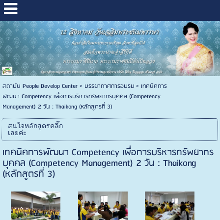
สถาบัน People Develop Center
>
บรรยากาศการอบรม
>
เทคนิคการ
พัฒนา Competency เพื่อการบริหารทรัพยากรบุคคล (Competency
Management) 2 วัน : Thaikong (หลักสูตรที่ 3)
สนใจหลักสูตรคลิ๊ก
เลยค่ะ
เทคนิคการพัฒนา Competency เพื่อการบริหารทรัพยากร
บุคคล (Competency Management) 2 วัน : Thaikong
(หลักสูตรที่ 3)