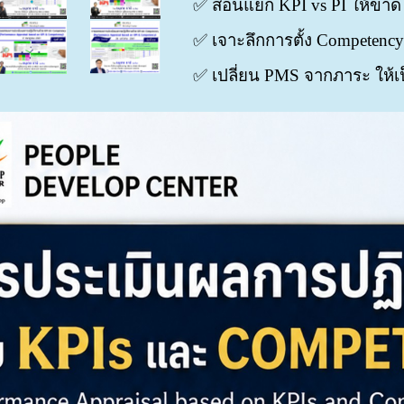
✅ สอนแยก KPI vs PI ให้ขาด
✅ เจาะลึกการตั้ง Competency 
✅ เปลี่ยน PMS จากภาระ ให้เป