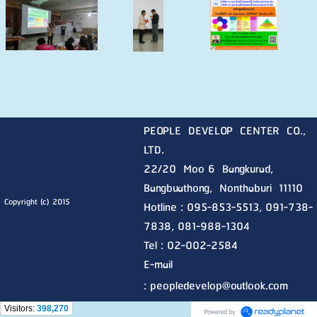
PEOPLE DEVELOP CENTER CO.,
LTD.
22/20 Moo 6 Bangkurad,
Bangbuathong, Nonthaburi
11110
Copyright (c) 2015
Hotline :
095-853-5513, 091-738-
7838, 081-988-1304
Tel : 02-002-2584
E-mail
:
peopledevelop@outlook.com
Visitors:
398,270