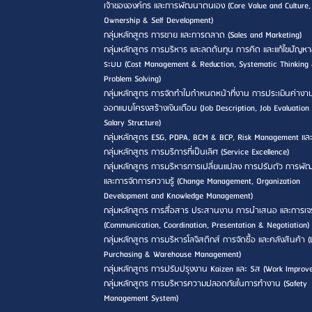
เจ้าขององค์กร และการพัฒนาตนเอง (Core Value and Culture,
Ownership & Self Development)
กลุ่มหลักสูตร การขาย และการตลาด (Sales and Marketing)
กลุ่มหลักสูตร การบริหาร และลดต้นทุน การคิด และแก้ไขปัญหา
ระบบ (Cost Management & Reduction, Systematic Thinking
Problem Solving)
กลุ่มหลักสูตร การจัดทำใบกำหนดหน้าที่งาน การประเมินค่างา
ออกแบบโครงสร้างเงินเดือน (Job Description, Job Evaluation
Salary Structure)
กลุ่มหลักสูตร ESG, PDPA, BCM & BCP, Risk Management แล
กลุ่มหลักสูตร การบริการที่เป็นเลิศ (Service Excellence)
กลุ่มหลักสูตร การบริหารการเปลี่ยนแปลง การปรับตัว การพ
และการจัดการความรู้ (Change Management, Organization
Development and Knowledge Management)
กลุ่มหลักสูตร การสื่อสาร ประสานงาน การนำเสนอ และการเจ
(Communication, Coordination, Presentation & Negotiation)
กลุ่มหลักสูตร การบริหารโลจิสติกส์ การจัดซื้อ และคลังสินค้า (L
Purchasing & Warehouse Management)
กลุ่มหลักสูตร การปรับปรุงงาน Kaizen และ 5ส (Work Improv
กลุ่มหลักสูตร การบริหารความปลอดภัยในการทำงาน (Safety
Management System)