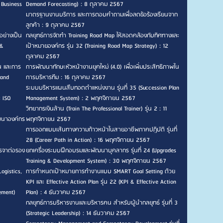
 Business
Demand Forecasting) : 8 ตุลาคม 2567
มาตรฐานงานบริการ และการตอบคำถามเพื่อลดข้อร้องเรียนจาก
ลูกค้า : 9 ตุลาคม 2567
อย่างเป็น
กลยุทธ์การจัดทำ Training Road Map ให้สอดคล้องกับทิศทางและ
 &
เป้าหมายองค์กร รุ่น 32 (Training Road Map Strategy) : 12
ตุลาคม 2567
น และการ
การพัฒนาทักษะหัวหน้างานยุคใหม่ (4.0) เพื่อเพิ่มประสิทธิภาพใน
 and
การบริหารทีม : 16 ตุลาคม 2567
ระบบบริหารแผนสืบทอดตำแหน่งงาน รุ่นที่ 35 (Succession Plan
ะ ISO
Management System) : 2 พฤศจิกายน 2567
วิทยากรเงินล้าน (Train The Professional Trainer) รุ่น 2 : 11
ัฒนาองค์กร
พฤศจิกายน 2567
การออกแบบเส้นทางความก้าวหน้าในสายอาชีพภาคปฏิบัติ รุ่นที่
28 (Career Path in Action) : 16 พฤศจิกายน 2567
รจาต่อรอง
ยกเครื่องระบบฝึกอบรมและพัฒนาบุคลากร รุ่นที่ 24 (Upgrades
Training & Development System) : 30 พฤศจิกายน 2567
ogistics,
การกำหนดเป้าหมายการทำงานแบบ SMART Goal Setting ด้วย
KPI และ Effective Action Plan รุ่น 22 (KPI & Effective Action
ement)
Plan) : 4 ธันวาคม 2567
กลยุทธ์การบริหารงานและบริหารคน สำหรับผู้นำกลยุทธ์ รุ่นที่ 3
(Strategic Leadership) : 14 ธันวาคม 2567