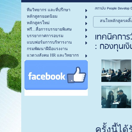
สถาบัน People Develop C
ทีมวิทยากร และที่ปรึกษา
หลักสูตรยอดนิยม
สนใจหลักสูตรคลิ๊
หลักสูตรใหม่
ฟรี...สื่อการบรรยายพิเศษ
เทคนิคการว
บรรยากาศการอบรม
: กองทุนเงิ
แบบฟอร์มการบริหารงาน
กรมพัฒนาฝีมือแรงงาน
แวดวงสังคม HR และวิทยากร
ครั้งนี้ไ