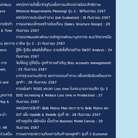
รออกแบบ
เทคนิคการสั่งซื้อวัตถุดิบเพื่อการผลิตอย่างมีประสิทธิภาพ
urse
(Material Requirements Planning) รุ่น 2 : 16กันยายน 2567
เทคนิคการประเมินค่างาน (Job Evaluation) : 19 กันยายน 2567
การจัดทำ
การออกแบบโครงสร้างเงินเดือน (Salary Structure Design) : 20
n & Time
กันยายน 2567
การออกแบบและพัฒนาหลักสูตรพัฒนาบุคลากร แบบวิทยากรมือ
าน และการ
อาชีพ รุ่น 2 : 21 กันยายน 2567
ance
รู้ลึก รู้จริง แข่งยังไงก็ชนะ ขายยังไงก็รวยด้วย SWOT Analysis : 24
กันยายน 2567
, การ
จับให้อยู่ ดูให้เป็น ลูกค้ารายสำคัญ (Key accounts management)
ent,
: 25 กันยายน 2567
มาตรฐานงานบริการ และการตอบคำถาม เพื่อลดข้อร้องเรียนจาก
nt and
ลูกค้า : 26 กันยายน 2567
การเพิ่มค่า %OEE และลด Loss time ในกระบวนการผลิต รุ่น 2
บุคลากร
(OEE increasing & Reduce Loss time in Production) : 27
 Map &
กันยายน 2567
เทคนิคการจัดทำ Skills Matrix Plan และตาราง Skills Matrix และ
แนะนำ
OJT เพื่อ Upskills & Reskills รุ่นที่ 10 : 28 กันยายน 2567
สร้างธุรกิจ พิชิตฝัน ปั้นด้วย Business Model Canvas : 30
ละ HR
กันยายน 2567
ร่วมเป็น
การพยากรณ์ความต้องการสินค้าของลูกค้า รุ่นที่ 3 (Customer