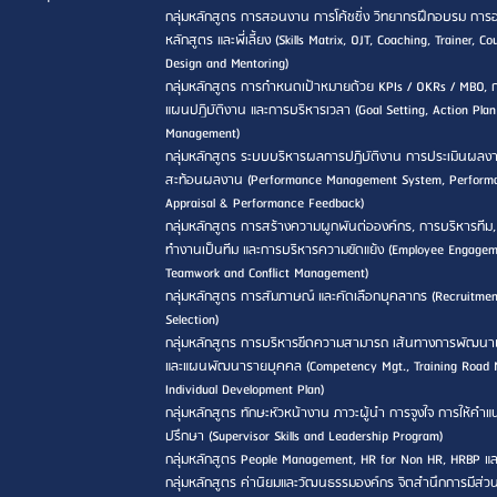
กลุ่มหลักสูตร การสอนงาน การโค้ชชิ่ง วิทยากรฝึกอบรม กา
หลักสูตร และพี่เลี้ยง (Skills Matrix, OJT, Coaching, Trainer, Co
Design and Mentoring)
กลุ่มหลักสูตร การกำหนดเป้าหมายด้วย KPIs / OKRs / MBO, 
แผนปฏิบัติงาน และการบริหารเวลา (Goal Setting, Action Pla
Management)
กลุ่มหลักสูตร ระบบบริหารผลการปฏิบัติงาน การประเมินผลง
สะท้อนผลงาน (Performance Management System, Perform
Appraisal & Performance Feedback)
กลุ่มหลักสูตร การสร้างความผูกพันต่อองค์กร, การบริหารทีม
ทำงานเป็นทีม และการบริหารความขัดแย้ง (Employee Engagem
Teamwork and Conflict Management)
กลุ่มหลักสูตร การสัมภาษณ์ และคัดเลือกบุคลากร (Recruitme
Selection)
กลุ่มหลักสูตร การบริหารขีดความสามารถ เส้นทางการพัฒนา
และแผนพัฒนารายบุคคล (Competency Mgt., Training Road
Individual Development Plan)
กลุ่มหลักสูตร ทักษะหัวหน้างาน ภาวะผู้นำ การจูงใจ การให้คำ
ปรึกษา (Supervisor Skills and Leadership Program)
กลุ่มหลักสูตร People Management, HR for Non HR, HRBP แ
กลุ่มหลักสูตร ค่านิยมและวัฒนธรรมองค์กร จิตสำนึกการมีส่วน