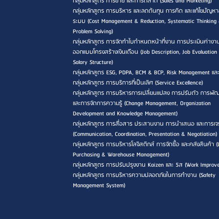
กลุ่มหลักสูตร การขาย และการตลาด (Sales and Marketing)
กลุ่มหลักสูตร การบริหาร และลดต้นทุน การคิด และแก้ไขปัญหา
ระบบ (Cost Management & Reduction, Systematic Thinking
Problem Solving)
กลุ่มหลักสูตร การจัดทำใบกำหนดหน้าที่งาน การประเมินค่างา
ออกแบบโครงสร้างเงินเดือน (Job Description, Job Evaluation
Salary Structure)
กลุ่มหลักสูตร ESG, PDPA, BCM & BCP, Risk Management แล
กลุ่มหลักสูตร การบริการที่เป็นเลิศ (Service Excellence)
กลุ่มหลักสูตร การบริหารการเปลี่ยนแปลง การปรับตัว การพ
และการจัดการความรู้ (Change Management, Organization
Development and Knowledge Management)
กลุ่มหลักสูตร การสื่อสาร ประสานงาน การนำเสนอ และการเจ
(Communication, Coordination, Presentation & Negotiation)
กลุ่มหลักสูตร การบริหารโลจิสติกส์ การจัดซื้อ และคลังสินค้า (L
Purchasing & Warehouse Management)
กลุ่มหลักสูตร การปรับปรุงงาน Kaizen และ 5ส (Work Improv
กลุ่มหลักสูตร การบริหารความปลอดภัยในการทำงาน (Safety
Management System)