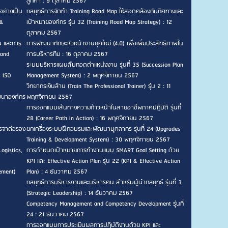
ลูกค้า : 9 ตุลาคม 2567
อย่างเป็น
กลยุทธ์การจัดทำ Training Road Map ให้สอดคล้องกับทิศทางและ
 &
เป้าหมายองค์กร รุ่น 32 (Training Road Map Strategy) : 12
ตุลาคม 2567
น และการ
การพัฒนาทักษะหัวหน้างานยุคใหม่ (4.0) เพื่อเพิ่มประสิทธิภาพใน
 and
การบริหารทีม : 16 ตุลาคม 2567
ระบบบริหารแผนสืบทอดตำแหน่งงาน รุ่นที่ 35 (Succession Plan
ะ ISO
Management System) : 2 พฤศจิกายน 2567
วิทยากรเงินล้าน (Train The Professional Trainer) รุ่น 2 : 11
ัฒนาองค์กร
พฤศจิกายน 2567
การออกแบบเส้นทางความก้าวหน้าในสายอาชีพภาคปฏิบัติ รุ่นที่
28 (Career Path in Action) : 16 พฤศจิกายน 2567
รจาต่อรอง
ยกเครื่องระบบฝึกอบรมและพัฒนาบุคลากร รุ่นที่ 24 (Upgrades
Training & Development System) : 30 พฤศจิกายน 2567
ogistics,
การกำหนดเป้าหมายการทำงานแบบ SMART Goal Setting ด้วย
KPI และ Effective Action Plan รุ่น 22 (KPI & Effective Action
ement)
Plan) : 4 ธันวาคม 2567
กลยุทธ์การบริหารงานและบริหารคน สำหรับผู้นำกลยุทธ์ รุ่นที่ 3
(Strategic Leadership) : 14 ธันวาคม 2567
Competency Management and Competency Development รุ่นที่
24 : 21 ธันวาคม 2567
การออกแบบการประเมินผลการปฏิบัติงานด้วย KPI และ