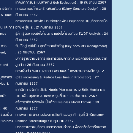
เทคนิคการประเมินค่างาน (Job Evaluation) : 19 กันยายน 2567
การจัดทำ
การออกแบบโครงสร้างเงินเดือน (Salary Structure Design) : 20
n & Time
กันยายน 2567
การออกแบบและพัฒนาหลักสูตรพัฒนาบุคลากร แบบวิทยากรมือ
าน และการ
อาชีพ รุ่น 2 : 21 กันยายน 2567
ance
รู้ลึก รู้จริง แข่งยังไงก็ชนะ ขายยังไงก็รวยด้วย SWOT Analysis : 24
กันยายน 2567
, การ
จับให้อยู่ ดูให้เป็น ลูกค้ารายสำคัญ (Key accounts management)
ent,
: 25 กันยายน 2567
มาตรฐานงานบริการ และการตอบคำถาม เพื่อลดข้อร้องเรียนจาก
nt and
ลูกค้า : 26 กันยายน 2567
การเพิ่มค่า %OEE และลด Loss time ในกระบวนการผลิต รุ่น 2
บุคลากร
(OEE increasing & Reduce Loss time in Production) : 27
 Map &
กันยายน 2567
เทคนิคการจัดทำ Skills Matrix Plan และตาราง Skills Matrix และ
แนะนำ
OJT เพื่อ Upskills & Reskills รุ่นที่ 10 : 28 กันยายน 2567
สร้างธุรกิจ พิชิตฝัน ปั้นด้วย Business Model Canvas : 30
ละ HR
กันยายน 2567
ร่วมเป็น
การพยากรณ์ความต้องการสินค้าของลูกค้า รุ่นที่ 3 (Customer
 Business
Demand Forecasting) : 8 ตุลาคม 2567
มาตรฐานงานบริการ และการตอบคำถามเพื่อลดข้อร้องเรียนจาก