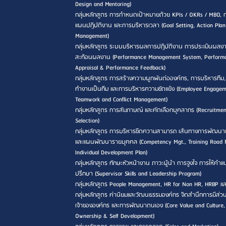
Design and Mentoring)
กลุ่มหลักสูตร การกำหนดเป้าหมายด้วย KPIs / OKRs / MBO, 
แผนปฏิบัติงาน และการบริหารเวลา (Goal Setting, Action Pla
Management)
กลุ่มหลักสูตร ระบบบริหารผลการปฏิบัติงาน การประเมินผลง
สะท้อนผลงาน (Performance Management System, Perform
Appraisal & Performance Feedback)
กลุ่มหลักสูตร การสร้างความผูกพันต่อองค์กร, การบริหารทีม
ทำงานเป็นทีม และการบริหารความขัดแย้ง (Employee Engagem
Teamwork and Conflict Management)
กลุ่มหลักสูตร การสัมภาษณ์ และคัดเลือกบุคลากร (Recruitme
Selection)
กลุ่มหลักสูตร การบริหารขีดความสามารถ เส้นทางการพัฒนา
และแผนพัฒนารายบุคคล (Competency Mgt., Training Road
Individual Development Plan)
กลุ่มหลักสูตร ทักษะหัวหน้างาน ภาวะผู้นำ การจูงใจ การให้คำ
ปรึกษา (Supervisor Skills and Leadership Program)
กลุ่มหลักสูตร People Management, HR for Non HR, HRBP แ
กลุ่มหลักสูตร ค่านิยมและวัฒนธรรมองค์กร จิตสำนึกการมีส่วน
เจ้าขององค์กร และการพัฒนาตนเอง (Core Value and Culture,
Ownership & Self Development)