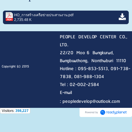
HO_การสร้างเครือข่ายประสานงาน.pdf
2,735.48 K
PEOPLE DEVELOP CENTER CO.,
LTD.
22/20 Moo 6 Bangkurad,
Bangbuathong, Nonthaburi
11110
Copyright (c) 2015
Hotline :
095-853-5513, 091-738-
7838, 081-988-1304
Tel : 02-002-2584
E-mail
:
peopledevelop@outlook.com
Visitors:
398,227