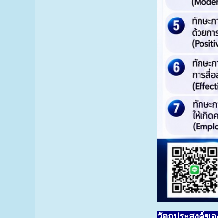
วัตถุประสงค์ของก