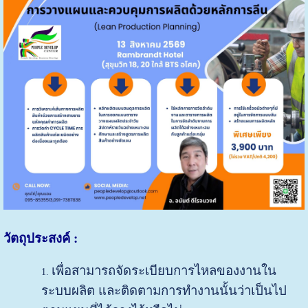
วัตถุประสงค์
:
เพื่อสามารถจัดระเบียบการไหลของงานใน
ระบบผลิต และติดตามการทำงานนั้นว่าเป็นไป