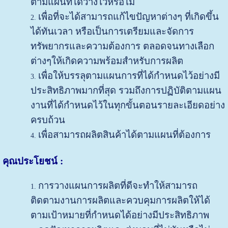
ตามแผนที่ได้วางไว้หรือไม่
เพื่อที่จะได้สามารถแก้ไขปัญหาต่างๆ ที่เกิดขึ้น
ได้ทันเวลา หรือเป็นการเตรียมและจัดการ
ทรัพยากรและความต้องการ ตลอดจนทางเลือก
ต่างๆให้เกิดความพร้อมสำหรับการผลิต
เพื่อให้บรรลุตามแผนการที่ได้กำหนดไว้อย่างมี
ประสิทธิภาพมากที่สุด รวมถึงการปฏิบัติตามแผน
งานที่ได้กำหนดไว้ในทุกขั้นตอนรายละเอียดอย่าง
ครบถ้วน
เพื่อสามารถผลิตสินค้าได้ตามแผนที่ต้องการ
คุณประโยชน์
:
การวางแผนการผลิตที่ดีจะทำให้สามารถ
ติดตามงานการผลิตและควบคุมการผลิตให้ได้
ตามเป้าหมายที่กำหนดได้อย่างมีประสิทธิภาพ