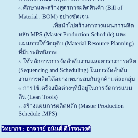
ศึกษาและสร้างสูตรการผลิตสินค้า (Bill of
Material : BOM) อย่างชัดเจน
เพื่อนำไปสร้างตารางแผนการผลิต
หลัก MPS (Master Production Schedule) และ
แผนการใช้วัตถุดิบ (Material Resource Planning)
ที่มีประสิทธิภาพ
ใช้หลักการการจัดลำดับงานและตารางการผลิต
(Sequencing and Scheduling) ในการจัดลำดับ
งานการผลิตได้อย่างเหมาะสมกับลูกค้าแต่ละกลุ่ม
การใช้เครื่องมือต่างๆที่มีอยู่ในการจัดการแบบ
ลีน (Lean Tools)
สร้างแผนการผลิตหลัก (Master Production
Schedule :MPS)
วิทยากร : อาจารย์ อนันต์ ดีโรจนวงศ์