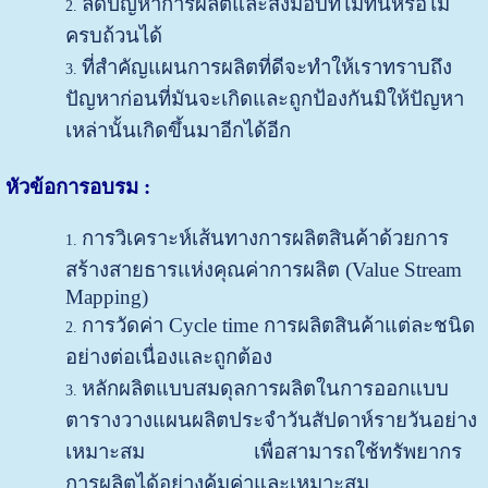
ลดปัญหาการผลิตและส่งมอบที่ไม่ทันหรือไม่
ครบถ้วนได้
ที่สำคัญแผนการผลิตที่ดีจะทำให้เราทราบถึง
ปัญหาก่อนที่มันจะเกิดและถูกป้องกันมิให้ปัญหา
เหล่านั้นเกิดขึ้นมาอีกได้อีก
หัวข้อการอบรม
:
การวิเคราะห์เส้นทางการผลิตสินค้าด้วยการ
สร้างสายธารแห่งคุณค่าการผลิต (Value Stream
Mapping)
การวัดค่า Cycle time การผลิตสินค้าแต่ละชนิด
อย่างต่อเนื่องและถูกต้อง
หลักผลิตแบบสมดุลการผลิตในการออกแบบ
ตารางวางแผนผลิตประจำวันสัปดาห์รายวันอย่าง
เหมาะสม เพื่อสามารถใช้ทรัพยากร
การผลิตได้อย่างคุ้มค่าและเหมาะสม