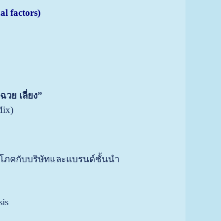
al factors)
 ฉวย เลี่ยง”
ix)
ิโภคกับบริษัทและแบรนด์ชั้นนำ
ย
sis