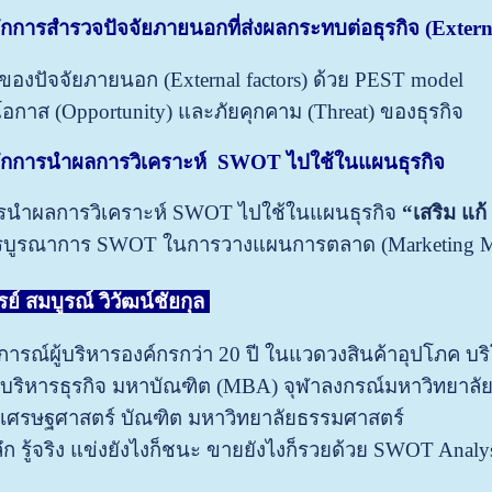
ึก
การสำรวจปัจจัยภายนอกที่ส่งผลกระทบต่อธุรกิจ
(Extern
งปัจจัยภายนอก (External factors) ด้วย PEST model
อกาส (Opportunity) และภัยคุกคาม (Threat) ของธุรกิจ
ึก
การนำผลการวิเคราะห์
SWOT ไปใช้ในแผนธุรกิจ
นำผลการวิเคราะห์ SWOT ไปใช้ในแผนธุรกิจ
“เสริม แก้
ารบูรณาการ SWOT ในการวางแผนการตลาด (Marketing M
ย์ สมบูรณ์ วิวัฒน์ชัยกุล
ารณ์ผู้บริหารองค์กรกว่า
20
ปี ในแวดวงสินค้าอุปโภค บร
บริหารธุรกิจ มหาบัณฑิต (MBA) จุฬาลงกรณ์มหาวิทยาลั
 เศรษฐศาสตร์ บัณฑิต มหาวิทยาลัยธรรมศาสตร์
้ลึก รู้จริง แข่งยังไงก็ชนะ ขายยังไงก็รวยด้วย SWOT Analy