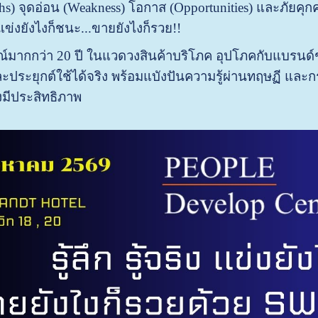
ths) จุดอ่อน (Weakness) โอกาส (Opportunities) และภัยคุก
แข่งยังไงก็ชนะ...ขายยังไงก็รวย!!
มากกว่า 20 ปี ในแวดวงสินค้าบริโภค อุปโภคกับแบรนด์ชั้
และประยุกต์ใช้ได้จริง พร้อมแบังปันความรู้ผ่านทฤษฏี และ
งมีประสิทธิภาพ