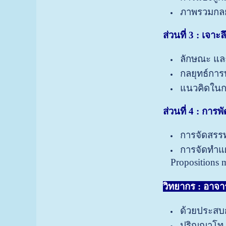
ภาพรวมกลย
ส่วนที่
3 :
เจาะล
ลักษณะ แล
กลยุทธ์การ
แนวคิดในกา
ส่วนที่
4 :
การพ
การจัดสรร
การจัดทำแผ
Propositions 
วิทยากร :
อาจาร
ด้วยประสบก
ปริญญาโท 