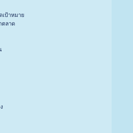
าดเป้าหมาย
คาตลาด
น
ิง