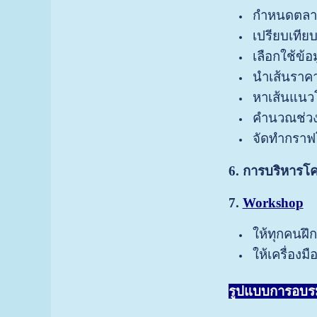
กำหนดตลา
เปรียบเทีย
เลือกใช้ข้
นำเส้นราคา
หาเส้นแนวโ
คำนวณช่วงเง
จัดทำกราฟโ
6. การบริหารโค
7.
Workshop
ให้ทุกคนฝึ
ให้เครื่อง
รูปแบบการอบร