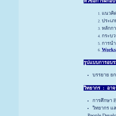
หัวข้อการฝึกอ
แนวคิ
ประเภท
หลักกา
กระบว
การนำ
Work
รูปแบบการอบร
บรรยาย ยก
วิทยากร :
อาจา
การศึกษา B
วิทยากร แล
People Devel