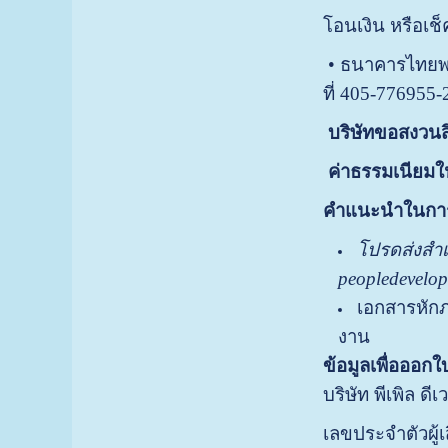
โอนเงิน หรือเช็
• ธนาคารไทยพ
ที่ 405-776955
บริษัทขอสงวนสิ
ค่าธรรมเนียมใน
คำแนะนำในการ
โปรด
ส่ง
สำเ
peopledevelo
เอกสารหักภ
งาน
ข้อมูลเพื่อออกใบ
บริษัท พีเพิล ด
เลขประจำตัวผู