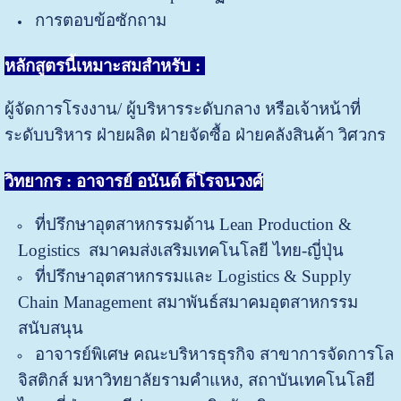
การตอบข้อซักถาม
หลักสูตรนี้เหมาะสมสำหรับ
:
ผู้จัดการโรงงาน/ ผู้บริหารระดับกลาง หรือเจ้าหน้าที่
ระดับบริหาร ฝ่ายผลิต ฝ่ายจัดซื้อ ฝ่ายคลังสินค้า วิศวกร
วิทยากร : อาจารย์ อนันต์ ดีโรจนวงศ์
ที่ปรึกษาอุตสาหกรรมด้าน
Lean Production &
Logistics
สมาคมส่งเสริมเทคโนโลยี ไทย-ญี่ปุ่น
ที่ปรึกษาอุตสาหกรรมและ
Logistics & Supply
Chain Management
สมาพันธ์สมาคมอุตสาหกรรม
สนับสนุน
อาจารย์พิเศษ คณะบริหารธุรกิจ สาขาการจัดการโล
จิสติกส์
มหาวิทยาลัยรามคำแหง
,
สถาบันเทคโนโลยี