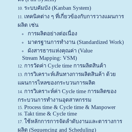
ระบบคัมบัง (Kanban System)
เทคนิคต่าง ๆ ที่เกี่ยวข้องกับการวางแผนการ
ผลิต เช่น
การผลิตอย่างต่อเนื่อง
มาตรฐานการทำงาน (Standardized Work)
ผังสารธารแห่งคุณค่า (Value
Stream Mapping: VSM)
การวัดค่า Cycle time การผลิตสินค้า
การวิเคราะห์เส้นทางการผลิตสินค้า ด้วย
แผนการไหลของกระบวนการผลิต
การวิเคราะห์ค่า Cycle time การผลิตของ
กระบวนการทำงานอุตสาหกรรม
Process time & Cycle time & Manpower
Takt time & Cycle time
ใช้หลักการการจัดลำดับงานและตารางการ
ผลิต (Sequencing and Scheduling)