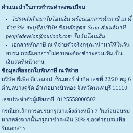
คำแนะนำในการชำระค่าลงทะเบียน
โปรด
ส่ง
สำเนาใบโอนเงิน พร้อมเอกสารหักภาษี ณ ที่
จ่าย
3%
ระบุชื่อบริษัท ชื่อหลักสูตร
Scan ส่งเมล์มาที่
peopledevelop@outlook.com ในวันโอนเงิน
เอกสารหักภาษี ณ ที่จ่ายตัวจริงกรุณานำมาให้ในวัน
อบรม กรณีเอกสารไม่ครบจะต้องชำระส่วนเพิ่มเป็น
เงินสดที่หน้างาน
ข้อมูลเพื่อออกใบหักภาษี ณ ที่จ่าย
บริษัท พีเพิล ดีเวลลอป เซ็นเตอร์ จำกัด เลขที่ 22/20 หมู่ 6
ตำบลบางคูรัด อำเภอบางบัวทอง จังหวัดนนทบุรี 11110
เลขประจำตัวผู้เสียภาษี 0125558000502
กรณียกเลิกการอบรมกรุณาแจ้งล่วงหน้า 7 วันก่อนอบรม
หากหลังจากนั้นกรุณาชำระเงิน 30% ของค่าอบรมเพื่อ
รับเอกสาร