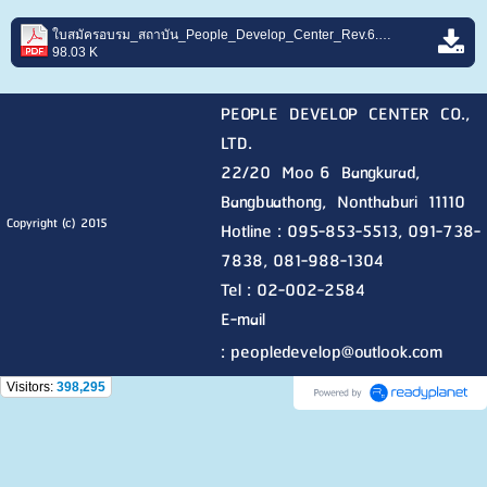
ใบสมัครอบรม_สถาบัน_People_Develop_Center_Rev.6.pdf
98.03 K
PEOPLE DEVELOP CENTER CO.,
LTD.
22/20 Moo 6 Bangkurad,
Bangbuathong, Nonthaburi
11110
Copyright (c) 2015
Hotline :
095-853-5513, 091-738-
7838, 081-988-1304
Tel : 02-002-2584
E-mail
:
peopledevelop@outlook.com
Visitors:
398,295