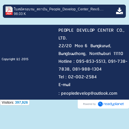
ใบสมัครอบรม_สถาบัน_People_Develop_Center_Rev.6.pdf
98.03 K
PEOPLE DEVELOP CENTER CO.,
LTD.
22/20 Moo 6 Bangkurad,
Bangbuathong, Nonthaburi
11110
Copyright (c) 2015
Hotline :
095-853-5513, 091-738-
7838, 081-988-1304
Tel : 02-002-2584
E-mail
:
peopledevelop@outlook.com
Visitors:
397,926