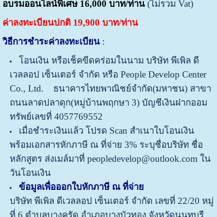
อบรมออนไลน์พิเศษ 16,000 บาท/ท่าน
(ไม่รวม Vat)
ค่าลงทะเบียนปกติ 19,900 บาท/ท่าน
วิธีการชำระค่าลงทะเบียน
:
โอนเงิน หรือเช็คขีดคร่อมในนาม บริษัท พีเพิล ดี
เวลลอป เซ็นเตอร์ จำกัด หรือ People Develop Center
Co., Ltd. ธนาคารไทยพาณิชย์จำกัด(มหาชน) สาขา
ถนนลาดปลาดุก(หมู่บ้านพฤกษา 3) บัญชีเงินฝากออม
ทรัพย์เลขที่ 4057769552
เมื่อชำระเงินแล้ว โปรด Scan สำเนาใบโอนเงิน
พร้อมเอกสารหักภาษี ณ ที่จ่าย 3% ระบุชื่อบริษัท ชื่อ
หลักสูตร ส่งเมล์มาที่ peopledevelop@outlook.com ใน
วันโอนเงิน
ข้อมูลเพื่อออกใบหักภาษี ณ ที่จ่าย
บริษัท พีเพิล ดีเวลลอป เซ็นเตอร์ จำกัด
เลขที่ 22/20 หมู่
ที่ 6 ตำบลบางคูรัด อำเภอบางบัวทอง จังหวัดนนทบุรี