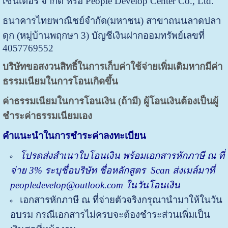
เซ็นเตอร์ จำกัด หรือ People Develop Center Co., Ltd.
ธนาคารไทยพาณิชย์จำกัด(มหาชน) สาขาถนนลาดปลา
ดุก (หมู่บ้านพฤกษา 3) บัญชีเงินฝากออมทรัพย์
เลขที่
4057769552
บริษัทขอสงวนสิทธิ์ในการเก็บค่าใช้จ่ายเพิ่มเติมหากมีค่า
ธรรมเนียมในการโอนเกิดขึ้น
ค่าธรรมเนียมในการโอนเงิน (ถ้ามี) ผู้โอนเงินต้องเป็นผู้
ชำระค่าธรรมเนียมเอง
คำแนะนำในการชำระค่าลงทะเบียน
โปรด
ส่ง
สำเนาใบโอนเงิน พร้อมเอกสารหักภาษี ณ ที่
จ่าย
3%
ระบุชื่อบริษัท ชื่อหลักสูตร
Scan ส่งเมล์มาที่
peopledevelop@outlook.com ในวันโอนเงิน
เอกสารหักภาษี ณ ที่จ่ายตัวจริงกรุณานำมาให้ในวัน
อบรม กรณีเอกสารไม่ครบจะต้องชำระส่วนเพิ่มเป็น