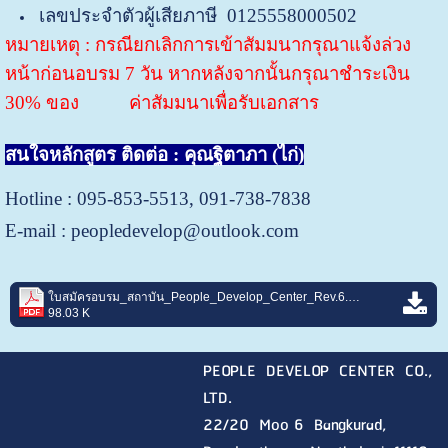
เลขประจำตัวผู้เสียภาษี 0125558000502
หมายเหตุ : กรณียกเลิกการเข้าสัมมนากรุณาแจ้งล่วง
หน้าก่อนอบรม 7 วัน หากหลังจากนั้นกรุณาชำระเงิน
30% ของ ค่าสัมมนาเพื่อรับเอกสาร
สนใจหลักสูตร ติดต่อ : คุณฐิตาภา (ไก่)
Hotline : 095-853-5513, 091-738-7838
E-mail : peopledevelop@outlook.com
ใบสมัครอบรม_สถาบัน_People_Develop_Center_Rev.6.pdf
98.03 K
PEOPLE DEVELOP CENTER CO.,
LTD.
22/20 Moo 6 Bangkurad,