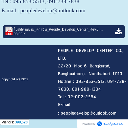
Tel : 095-853-5513, 091-738-7838
E-mail : peopledevelop@outlook.com
ใบสมัครอบรม_สถาบัน_People_Develop_Center_Rev.6.pdf
98.03 K
PEOPLE DEVELOP CENTER CO.,
LTD.
22/20 Moo 6 Bangkurad,
Bangbuathong, Nonthaburi
11110
Copyright (c) 2015
Hotline :
095-853-5513, 091-738-
7838, 081-988-1304
Tel : 02-002-2584
E-mail
:
peopledevelop@outlook.com
Visitors:
398,520