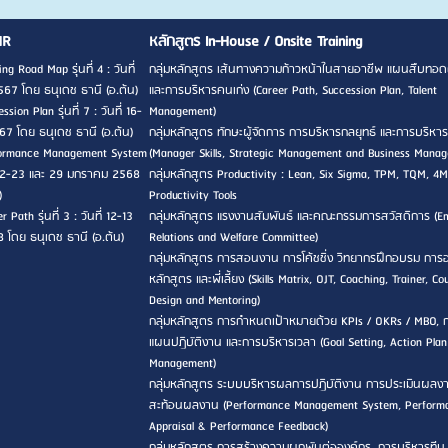
HR
หลักสูตร In-House / Onsite Training
ng Road Map รุ่นที่ 4 : วันที่
กลุ่มหลักสูตร เส้นทางความก้าวหน้าในสายอาชีพ แผนสืบทอด
567 โดย ธนุเดช ธานี (อ.ต้น)
และการบริหารคนเก่ง (Career Path, Succession Plan, Talent
sion Plan รุ่นที่ 7 : วันที่ 16-
Management)
7 โดย ธนุเดช ธานี (อ.ต้น)
กลุ่มหลักสูตร ทักษะผู้จัดการ การบริหารกลยุทธ์ และการบริหาร
rformance Management System
(Manager Skills, Strategic Management and Business Mana
ที่ 22-23 และ 29 มกราคม 2568
กลุ่มหลักสูตร Productivity : Lean, Six Sigma, TPM, TQM, 4M
)
Productivity Tools
 Path รุ่นที่ 3 : วันที่ 12-13
กลุ่มหลักสูตร แรงงานสัมพันธ์ และคณะกรรมการสวัสดิการ (E
8 โดย ธนุเดช ธานี (อ.ต้น)
Relations and Welfare Committee)
กลุ่มหลักสูตร การสอนงาน การโค้ชชิ่ง วิทยากรฝึกอบรม กา
หลักสูตร และพี่เลี้ยง (Skills Matrix, OJT, Coaching, Trainer, Co
Design and Mentoring)
กลุ่มหลักสูตร การกำหนดเป้าหมายด้วย KPIs / OKRs / MBO, 
แผนปฏิบัติงาน และการบริหารเวลา (Goal Setting, Action Pla
Management)
กลุ่มหลักสูตร ระบบบริหารผลการปฏิบัติงาน การประเมินผลง
สะท้อนผลงาน (Performance Management System, Perform
Appraisal & Performance Feedback)
กลุ่มหลักสูตร การสร้างความผูกพันต่อองค์กร, การบริหารทีม