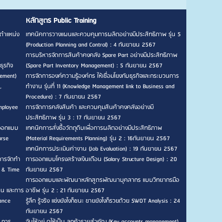
หลักสูตร Public Training
ตำแหน่ง
เทคนิคการวางแผนและควบคุมการผลิตอย่างมีประสิทธิภาพ รุ่น 5
(Production Planning and Control) : 4 กันยายน 2567
การบริหารจัดการสินค้าคงคลัง Spare Part อย่างมีประสิทธิภาพ
ธุรกิจ
(Spare Part Inventory Management) : 5 กันยายน 2567
gement)
การจัดการองค์ความรู้องค์กร ให้เชื่อมโยงกับธุรกิจและกระบวนการ
,
ทำงาน รุ่นที่ 11 (Knowledge Management link to Business and
Procedure) : 7 กันยายน 2567
mployee
การจัดการคลังสินค้า และควบคุมสินค้าคงคลังอย่างมี
ประสิทธิภาพ รุ่น 3 : 17 กันยายน 2567
รออกแบบ
เทคนิคการสั่งซื้อวัตถุดิบเพื่อการผลิตอย่างมีประสิทธิภาพ
urse
(Material Requirements Planning) รุ่น 2 : 16กันยายน 2567
เทคนิคการประเมินค่างาน (Job Evaluation) : 19 กันยายน 2567
การจัดทำ
การออกแบบโครงสร้างเงินเดือน (Salary Structure Design) : 20
n & Time
กันยายน 2567
การออกแบบและพัฒนาหลักสูตรพัฒนาบุคลากร แบบวิทยากรมือ
าน และการ
อาชีพ รุ่น 2 : 21 กันยายน 2567
ance
รู้ลึก รู้จริง แข่งยังไงก็ชนะ ขายยังไงก็รวยด้วย SWOT Analysis : 24
กันยายน 2567
, การ
จับให้อยู่ ดูให้เป็น ลูกค้ารายสำคัญ (Key accounts management)