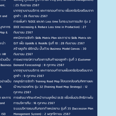
ent,
: 25 กันยายน 2567
มาตรฐานงานบริการ และการตอบคำถาม เพื่อลดข้อร้องเรียนจาก
nt and
ลูกค้า : 26 กันยายน 2567
การเพิ่มค่า %OEE และลด Loss time ในกระบวนการผลิต รุ่น 2
บุคลากร
(OEE increasing & Reduce Loss time in Production) : 27
 Map &
กันยายน 2567
เทคนิคการจัดทำ Skills Matrix Plan และตาราง Skills Matrix และ
แนะนำ
OJT เพื่อ Upskills & Reskills รุ่นที่ 10 : 28 กันยายน 2567
สร้างธุรกิจ พิชิตฝัน ปั้นด้วย Business Model Canvas : 30
ละ HR
กันยายน 2567
ร่วมเป็น
การพยากรณ์ความต้องการสินค้าของลูกค้า รุ่นที่ 3 (Customer
 Business
Demand Forecasting) : 8 ตุลาคม 2567
มาตรฐานงานบริการ และการตอบคำถามเพื่อลดข้อร้องเรียนจาก
ลูกค้า : 9 ตุลาคม 2567
อย่างเป็น
กลยุทธ์การจัดทำ Training Road Map ให้สอดคล้องกับทิศทางและ
 &
เป้าหมายองค์กร รุ่น 32 (Training Road Map Strategy) : 12
ตุลาคม 2567
น และการ
การพัฒนาทักษะหัวหน้างานยุคใหม่ (4.0) เพื่อเพิ่มประสิทธิภาพใน
 and
การบริหารทีม : 16 ตุลาคม 2567
ระบบบริหารแผนสืบทอดตำแหน่งงาน รุ่นที่ 35 (Succession Plan
ะ ISO
Management System) : 2 พฤศจิกายน 2567