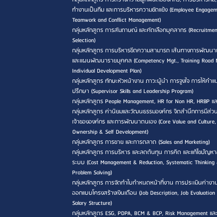
ทำงานเป็นทีม และการบริหารความขัดแย้ง (Employee Engagem
Teamwork and Conflict Management)
กลุ่มหลักสูตร การสัมภาษณ์ และคัดเลือกบุคลากร (Recruitme
Selection)
กลุ่มหลักสูตร การบริหารขีดความสามารถ เส้นทางการพัฒนา
และแผนพัฒนารายบุคคล (Competency Mgt., Training Road
Individual Development Plan)
กลุ่มหลักสูตร ทักษะหัวหน้างาน ภาวะผู้นำ การจูงใจ การให้คำ
ปรึกษา (Supervisor Skills and Leadership Program)
กลุ่มหลักสูตร People Management, HR for Non HR, HRBP แ
กลุ่มหลักสูตร ค่านิยมและวัฒนธรรมองค์กร จิตสำนึกการมีส่วน
เจ้าขององค์กร และการพัฒนาตนเอง (Core Value and Culture,
Ownership & Self Development)
กลุ่มหลักสูตร การขาย และการตลาด (Sales and Marketing)
กลุ่มหลักสูตร การบริหาร และลดต้นทุน การคิด และแก้ไขปัญหา
ระบบ (Cost Management & Reduction, Systematic Thinking
Problem Solving)
กลุ่มหลักสูตร การจัดทำใบกำหนดหน้าที่งาน การประเมินค่างา
ออกแบบโครงสร้างเงินเดือน (Job Description, Job Evaluation
Salary Structure)
กลุ่มหลักสูตร ESG, PDPA, BCM & BCP, Risk Management แล