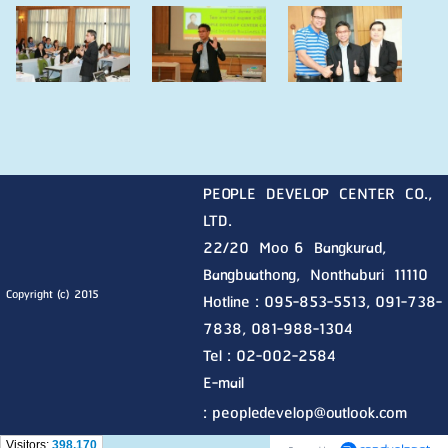
PEOPLE DEVELOP CENTER CO.,
LTD.
22/20 Moo 6 Bangkurad,
Bangbuathong, Nonthaburi
11110
Copyright (c) 2015
Hotline :
095-853-5513, 091-738-
7838, 081-988-1304
Tel : 02-002-2584
E-mail
:
peopledevelop@outlook.com
Visitors:
398,170