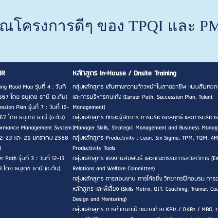
ณโครงการดีๆ ของ TPQI และ PM
HR
หลักสูตร In-House / Onsite Training
ng Road Map รุ่นที่ 4 : วันที่
กลุ่มหลักสูตร เส้นทางความก้าวหน้าในสายอาชีพ แผนสืบทอด
567 โดย ธนุเดช ธานี (อ.ต้น)
และการบริหารคนเก่ง (Career Path, Succession Plan, Talent
sion Plan รุ่นที่ 7 : วันที่ 16-
Management)
7 โดย ธนุเดช ธานี (อ.ต้น)
กลุ่มหลักสูตร ทักษะผู้จัดการ การบริหารกลยุทธ์ และการบริหาร
rformance Management System
(Manager Skills, Strategic Management and Business Mana
ที่ 22-23 และ 29 มกราคม 2568
กลุ่มหลักสูตร Productivity : Lean, Six Sigma, TPM, TQM, 4M
)
Productivity Tools
 Path รุ่นที่ 3 : วันที่ 12-13
กลุ่มหลักสูตร แรงงานสัมพันธ์ และคณะกรรมการสวัสดิการ (E
8 โดย ธนุเดช ธานี (อ.ต้น)
Relations and Welfare Committee)
กลุ่มหลักสูตร การสอนงาน การโค้ชชิ่ง วิทยากรฝึกอบรม กา
หลักสูตร และพี่เลี้ยง (Skills Matrix, OJT, Coaching, Trainer, Co
Design and Mentoring)
กลุ่มหลักสูตร การกำหนดเป้าหมายด้วย KPIs / OKRs / MBO, 