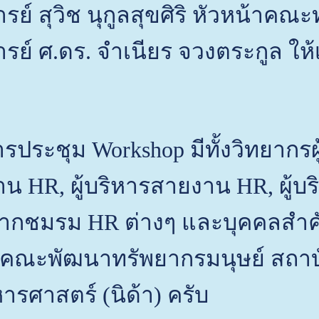
รย์ สุวิช นุกูลสุขศิริ หัวหน้า
รย์ ศ.ดร. จำเนียร จวงตระกูล ให้
ประชุม Workshop มีทั้งวิทยากรผู
าน HR, ผู้บริหารสายงาน HR, ผู้
ากชมรม HR ต่างๆ และบุคคลสำคั
ี คณะพัฒนาทรัพยากรมนุษย์ สถา
ารศาสตร์ (นิด้า) ครับ