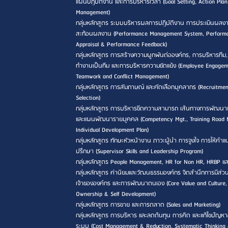
แผนปฏิบัติงาน และการบริหารเวลา (Goal Setting, Action Pla
Management)
กลุ่มหลักสูตร ระบบบริหารผลการปฏิบัติงาน การประเมินผลง
สะท้อนผลงาน (Performance Management System, Perform
Appraisal & Performance Feedback)
กลุ่มหลักสูตร การสร้างความผูกพันต่อองค์กร, การบริหารทีม
ทำงานเป็นทีม และการบริหารความขัดแย้ง (Employee Engagem
Teamwork and Conflict Management)
กลุ่มหลักสูตร การสัมภาษณ์ และคัดเลือกบุคลากร (Recruitme
Selection)
กลุ่มหลักสูตร การบริหารขีดความสามารถ เส้นทางการพัฒนา
และแผนพัฒนารายบุคคล (Competency Mgt., Training Road
Individual Development Plan)
กลุ่มหลักสูตร ทักษะหัวหน้างาน ภาวะผู้นำ การจูงใจ การให้คำ
ปรึกษา (Supervisor Skills and Leadership Program)
กลุ่มหลักสูตร People Management, HR for Non HR, HRBP แ
กลุ่มหลักสูตร ค่านิยมและวัฒนธรรมองค์กร จิตสำนึกการมีส่วน
เจ้าขององค์กร และการพัฒนาตนเอง (Core Value and Culture,
Ownership & Self Development)
กลุ่มหลักสูตร การขาย และการตลาด (Sales and Marketing)
กลุ่มหลักสูตร การบริหาร และลดต้นทุน การคิด และแก้ไขปัญหา
ระบบ (Cost Management & Reduction, Systematic Thinking