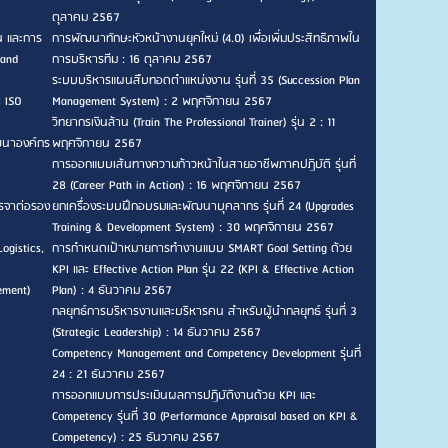
ตุลาคม 2567
น และการ
การพัฒนาทักษะหัวหน้างานยุคใหม่ (4.0) เพื่อเพิ่มประสิทธิภาพใน
 and
การบริหารทีม : 16 ตุลาคม 2567
ระบบบริหารแผนสืบทอดตำแหน่งงาน รุ่นที่ 35 (Succession Plan
ะ ISO
Management System) : 2 พฤศจิกายน 2567
วิทยากรเงินล้าน (Train The Professional Trainer) รุ่น 2 : 11
ัฒนาองค์กร
พฤศจิกายน 2567
การออกแบบเส้นทางความก้าวหน้าในสายอาชีพภาคปฏิบัติ รุ่นที่
28 (Career Path in Action) : 16 พฤศจิกายน 2567
รจาต่อรอง
ยกเครื่องระบบฝึกอบรมและพัฒนาบุคลากร รุ่นที่ 24 (Upgrades
Training & Development System) : 30 พฤศจิกายน 2567
ogistics,
การกำหนดเป้าหมายการทำงานแบบ SMART Goal Setting ด้วย
KPI และ Effective Action Plan รุ่น 22 (KPI & Effective Action
ement)
Plan) : 4 ธันวาคม 2567
กลยุทธ์การบริหารงานและบริหารคน สำหรับผู้นำกลยุทธ์ รุ่นที่ 3
(Strategic Leadership) : 14 ธันวาคม 2567
Competency Management and Competency Development รุ่นที่
24 : 21 ธันวาคม 2567
การออกแบบการประเมินผลการปฏิบัติงานด้วย KPI และ
Competency รุ่นที่ 30 (Performance Appraisal based on KPI &
Competency) : 25 ธันวาคม 2567