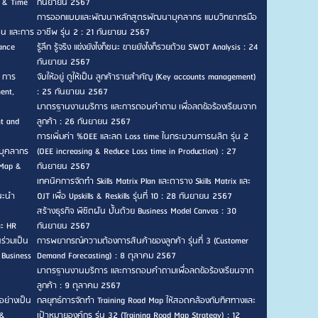
n & Time
กันยายน 2567
การออกแบบและพัฒนาหลักสูตรพัฒนาบุคลากร แบบวิทยากรมือ
าน และการ
อาชีพ รุ่น 2 : 21 กันยายน 2567
ance
รู้ลึก รู้จริง แข่งยังไงก็ชนะ ขายยังไงก็รวยด้วย SWOT Analysis : 24
กันยายน 2567
, การ
จับให้อยู่ ดูให้เป็น ลูกค้ารายสำคัญ (Key accounts management)
ent,
: 25 กันยายน 2567
มาตรฐานงานบริการ และการตอบคำถาม เพื่อลดข้อร้องเรียนจาก
nt and
ลูกค้า : 26 กันยายน 2567
การเพิ่มค่า %OEE และลด Loss time ในกระบวนการผลิต รุ่น 2
บุคลากร
(OEE increasing & Reduce Loss time in Production) : 27
 Map &
กันยายน 2567
เทคนิคการจัดทำ Skills Matrix Plan และตาราง Skills Matrix และ
แนะนำ
OJT เพื่อ Upskills & Reskills รุ่นที่ 10 : 28 กันยายน 2567
สร้างธุรกิจ พิชิตฝัน ปั้นด้วย Business Model Canvas : 30
ละ HR
กันยายน 2567
ร่วมเป็น
การพยากรณ์ความต้องการสินค้าของลูกค้า รุ่นที่ 3 (Customer
 Business
Demand Forecasting) : 8 ตุลาคม 2567
มาตรฐานงานบริการ และการตอบคำถามเพื่อลดข้อร้องเรียนจาก
ลูกค้า : 9 ตุลาคม 2567
อย่างเป็น
กลยุทธ์การจัดทำ Training Road Map ให้สอดคล้องกับทิศทางและ
 &
เป้าหมายองค์กร รุ่น 32 (Training Road Map Strategy) : 12